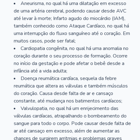
Aneurisma, no qual há uma dilatação em excesso
de uma artéria cerebral, podendo causar desde AVC
até levar à morte; Infarto agudo do miocárdio (IAM),
também conhecido como Ataque Cardíaco, no qual há
uma interrupção do fluxo sanguíneo até o coração. Em
muitos casos, pode ser fatal;
Cardiopatia congênita, no qual há uma anomalia no
coração durante o seu processo de formação. Ocorre
no início da gestação e pode afetar o bebê desde a
infância até a vida adulta;
Doença reumática cardíaca, sequela da febre
reumática que altera as válvulas e também músculos
do coração. Causa desde falta de ar e cansaço
constante, até mudança nos batimentos cardíacos;
Valvulopatia, no qual há um enrijecimento das
válvulas cardíacas, atrapalhando o bombeamento do
sangue para todo o corpo. Pode causar desde falta de
ar até cansaço em excesso, além de aumentar as
chances de surgirem arritmias e problemas graves