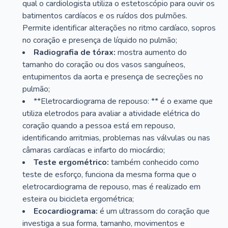
qual o cardiologista utiliza o estetoscópio para ouvir os
batimentos cardíacos e os ruídos dos pulmões.
Permite identificar alterações no ritmo cardíaco, sopros
no coração e presença de líquido no pulmão;
Radiografia de tórax:
mostra aumento do
tamanho do coração ou dos vasos sanguíneos,
entupimentos da aorta e presença de secreções no
pulmão;
**Eletrocardiograma de repouso: ** é o exame que
utiliza eletrodos para avaliar a atividade elétrica do
coração quando a pessoa está em repouso,
identificando arritmias, problemas nas válvulas ou nas
câmaras cardíacas e infarto do miocárdio;
Teste ergométrico:
também conhecido como
teste de esforço, funciona da mesma forma que o
eletrocardiograma de repouso, mas é realizado em
esteira ou bicicleta ergométrica;
Ecocardiograma:
é um ultrassom do coração que
investiga a sua forma, tamanho, movimentos e