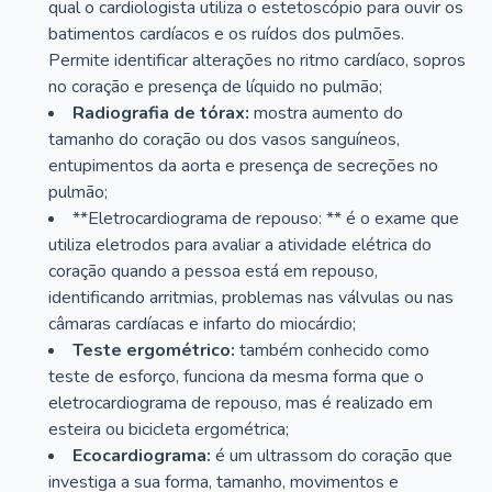
qual o cardiologista utiliza o estetoscópio para ouvir os
batimentos cardíacos e os ruídos dos pulmões.
Permite identificar alterações no ritmo cardíaco, sopros
no coração e presença de líquido no pulmão;
Radiografia de tórax:
mostra aumento do
tamanho do coração ou dos vasos sanguíneos,
entupimentos da aorta e presença de secreções no
pulmão;
**Eletrocardiograma de repouso: ** é o exame que
utiliza eletrodos para avaliar a atividade elétrica do
coração quando a pessoa está em repouso,
identificando arritmias, problemas nas válvulas ou nas
câmaras cardíacas e infarto do miocárdio;
Teste ergométrico:
também conhecido como
teste de esforço, funciona da mesma forma que o
eletrocardiograma de repouso, mas é realizado em
esteira ou bicicleta ergométrica;
Ecocardiograma:
é um ultrassom do coração que
investiga a sua forma, tamanho, movimentos e