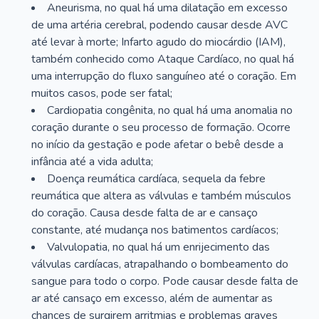
Aneurisma, no qual há uma dilatação em excesso
de uma artéria cerebral, podendo causar desde AVC
até levar à morte; Infarto agudo do miocárdio (IAM),
também conhecido como Ataque Cardíaco, no qual há
uma interrupção do fluxo sanguíneo até o coração. Em
muitos casos, pode ser fatal;
Cardiopatia congênita, no qual há uma anomalia no
coração durante o seu processo de formação. Ocorre
no início da gestação e pode afetar o bebê desde a
infância até a vida adulta;
Doença reumática cardíaca, sequela da febre
reumática que altera as válvulas e também músculos
do coração. Causa desde falta de ar e cansaço
constante, até mudança nos batimentos cardíacos;
Valvulopatia, no qual há um enrijecimento das
válvulas cardíacas, atrapalhando o bombeamento do
sangue para todo o corpo. Pode causar desde falta de
ar até cansaço em excesso, além de aumentar as
chances de surgirem arritmias e problemas graves