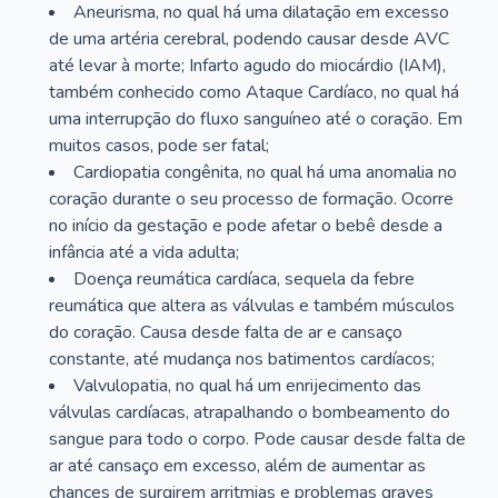
Aneurisma, no qual há uma dilatação em excesso
de uma artéria cerebral, podendo causar desde AVC
até levar à morte; Infarto agudo do miocárdio (IAM),
também conhecido como Ataque Cardíaco, no qual há
uma interrupção do fluxo sanguíneo até o coração. Em
muitos casos, pode ser fatal;
Cardiopatia congênita, no qual há uma anomalia no
coração durante o seu processo de formação. Ocorre
no início da gestação e pode afetar o bebê desde a
infância até a vida adulta;
Doença reumática cardíaca, sequela da febre
reumática que altera as válvulas e também músculos
do coração. Causa desde falta de ar e cansaço
constante, até mudança nos batimentos cardíacos;
Valvulopatia, no qual há um enrijecimento das
válvulas cardíacas, atrapalhando o bombeamento do
sangue para todo o corpo. Pode causar desde falta de
ar até cansaço em excesso, além de aumentar as
chances de surgirem arritmias e problemas graves