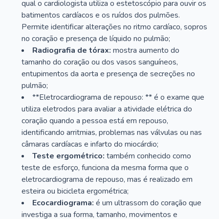
qual o cardiologista utiliza o estetoscópio para ouvir os
batimentos cardíacos e os ruídos dos pulmões.
Permite identificar alterações no ritmo cardíaco, sopros
no coração e presença de líquido no pulmão;
Radiografia de tórax:
mostra aumento do
tamanho do coração ou dos vasos sanguíneos,
entupimentos da aorta e presença de secreções no
pulmão;
**Eletrocardiograma de repouso: ** é o exame que
utiliza eletrodos para avaliar a atividade elétrica do
coração quando a pessoa está em repouso,
identificando arritmias, problemas nas válvulas ou nas
câmaras cardíacas e infarto do miocárdio;
Teste ergométrico:
também conhecido como
teste de esforço, funciona da mesma forma que o
eletrocardiograma de repouso, mas é realizado em
esteira ou bicicleta ergométrica;
Ecocardiograma:
é um ultrassom do coração que
investiga a sua forma, tamanho, movimentos e