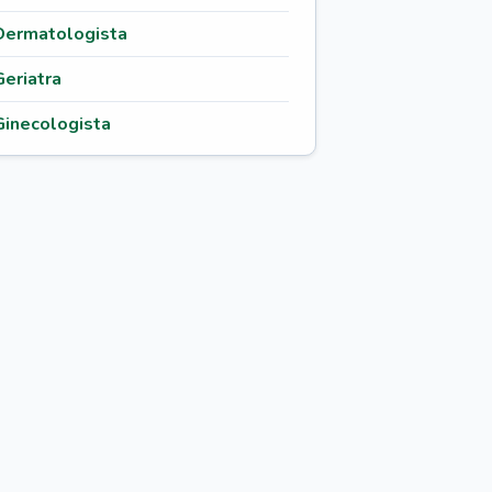
Dermatologista
Geriatra
Ginecologista