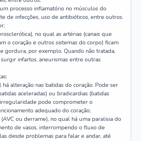
s, entre outros;
e um processo inflamatório no músculos do
e de infecções, uso de antibióticos, entre outros.
r;
rosclerótica), no qual as artérias (canais que
m o coração e outros sistemas do corpo) ficam
de gordura, por exemplo. Quando não tratada,
urgir infartos, aneurismas entre outras
as;
l há alteração nas batidas do coração. Pode ser
atidas aceleradas) ou bradicardias (batidas
a irregularidade pode comprometer o
ncionamento adequado do coração;
 (AVC ou derrame), no qual há uma paralisia do
ento de vasos, interrompendo o fluxo de
as desde problemas para falar e andar, até