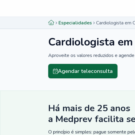
Menu lateral
Menu lateral
Especialidades
Cardiologista em
Cardiologista e
Aproveite os valores reduzidos e agende 
Agendar teleconsulta
Há mais de 25 anos
a Medprev facilita s
O princípio é simples: pague somente pelo