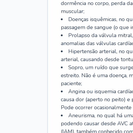
dormência no corpo, perda da 
muscular;
Doenças isquêmicas, no qua
passagem de sangue (o que inc
Prolapso da válvula mitra
anomalias das válvulas cardíac
Hipertensão arterial, no q
arterial, causando desde tontu
Sopro, um ruído que surg
estreito. Não é uma doença, m
paciente;
Angina ou isquemia cardía
causa dor (aperto no peito) e
Pode ocorrer ocasionalmente 
Aneurisma, no qual há uma
podendo causar desde AVC até
(IAM), também conhecido com