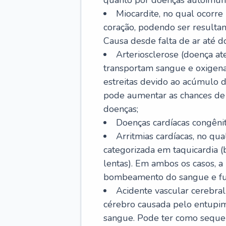
quanto por doenças autoimune
Miocardite, no qual ocorr
coração, podendo ser resultant
Causa desde falta de ar até do
Arteriosclerose (doença ate
transportam sangue e oxigena
estreitas devido ao acúmulo 
pode aumentar as chances de s
doenças;
Doenças cardíacas congênit
Arritmias cardíacas, no qua
categorizada em taquicardia (b
lentas). Em ambos os casos, 
bombeamento do sangue e fu
Acidente vascular cerebral
cérebro causada pelo entupim
sangue. Pode ter como sequel