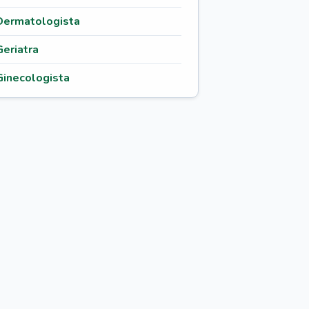
Dermatologista
Geriatra
Ginecologista