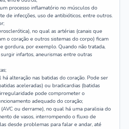
s, entre outros;
e um processo inflamatório no músculos do
e de infecções, uso de antibióticos, entre outros.
r;
rosclerótica), no qual as artérias (canais que
m o coração e outros sistemas do corpo) ficam
de gordura, por exemplo. Quando não tratada,
urgir infartos, aneurismas entre outras
as;
l há alteração nas batidas do coração. Pode ser
atidas aceleradas) ou bradicardias (batidas
a irregularidade pode comprometer o
ncionamento adequado do coração;
 (AVC ou derrame), no qual há uma paralisia do
ento de vasos, interrompendo o fluxo de
as desde problemas para falar e andar, até