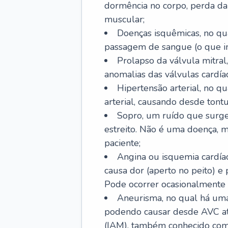
dormência no corpo, perda da 
muscular;
Doenças isquêmicas, no qua
passagem de sangue (o que inc
Prolapso da válvula mitra
anomalias das válvulas cardíac
Hipertensão arterial, no q
arterial, causando desde tontu
Sopro, um ruído que surg
estreito. Não é uma doença, m
paciente;
Angina ou isquemia cardía
causa dor (aperto no peito) e
Pode ocorrer ocasionalmente 
Aneurisma, no qual há uma
podendo causar desde AVC até
(IAM), também conhecido com