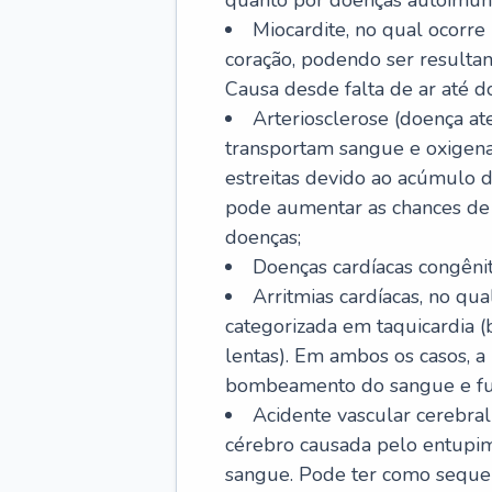
quanto por doenças autoimune
Miocardite, no qual ocorr
coração, podendo ser resultant
Causa desde falta de ar até do
Arteriosclerose (doença ate
transportam sangue e oxigena
estreitas devido ao acúmulo 
pode aumentar as chances de s
doenças;
Doenças cardíacas congênit
Arritmias cardíacas, no qua
categorizada em taquicardia (b
lentas). Em ambos os casos, 
bombeamento do sangue e fu
Acidente vascular cerebral
cérebro causada pelo entupim
sangue. Pode ter como sequel