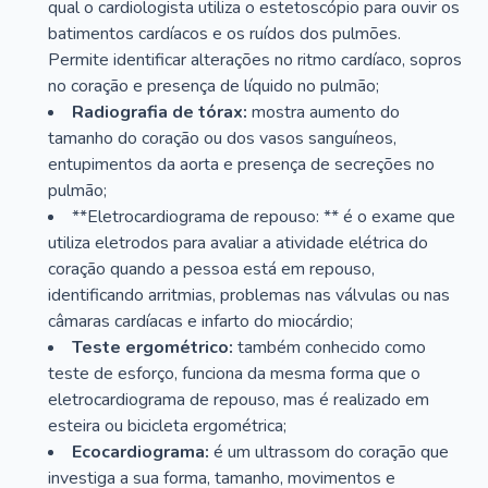
qual o cardiologista utiliza o estetoscópio para ouvir os
batimentos cardíacos e os ruídos dos pulmões.
Permite identificar alterações no ritmo cardíaco, sopros
no coração e presença de líquido no pulmão;
Radiografia de tórax:
mostra aumento do
tamanho do coração ou dos vasos sanguíneos,
entupimentos da aorta e presença de secreções no
pulmão;
**Eletrocardiograma de repouso: ** é o exame que
utiliza eletrodos para avaliar a atividade elétrica do
coração quando a pessoa está em repouso,
identificando arritmias, problemas nas válvulas ou nas
câmaras cardíacas e infarto do miocárdio;
Teste ergométrico:
também conhecido como
teste de esforço, funciona da mesma forma que o
eletrocardiograma de repouso, mas é realizado em
esteira ou bicicleta ergométrica;
Ecocardiograma:
é um ultrassom do coração que
investiga a sua forma, tamanho, movimentos e