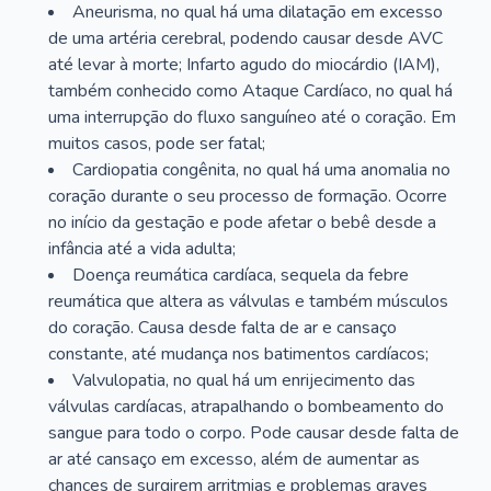
Aneurisma, no qual há uma dilatação em excesso
de uma artéria cerebral, podendo causar desde AVC
até levar à morte; Infarto agudo do miocárdio (IAM),
também conhecido como Ataque Cardíaco, no qual há
uma interrupção do fluxo sanguíneo até o coração. Em
muitos casos, pode ser fatal;
Cardiopatia congênita, no qual há uma anomalia no
coração durante o seu processo de formação. Ocorre
no início da gestação e pode afetar o bebê desde a
infância até a vida adulta;
Doença reumática cardíaca, sequela da febre
reumática que altera as válvulas e também músculos
do coração. Causa desde falta de ar e cansaço
constante, até mudança nos batimentos cardíacos;
Valvulopatia, no qual há um enrijecimento das
válvulas cardíacas, atrapalhando o bombeamento do
sangue para todo o corpo. Pode causar desde falta de
ar até cansaço em excesso, além de aumentar as
chances de surgirem arritmias e problemas graves