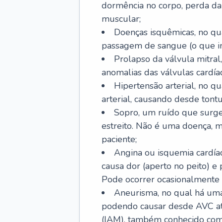
dormência no corpo, perda da 
muscular;
Doenças isquêmicas, no qua
passagem de sangue (o que inc
Prolapso da válvula mitra
anomalias das válvulas cardíac
Hipertensão arterial, no q
arterial, causando desde tontu
Sopro, um ruído que surg
estreito. Não é uma doença, m
paciente;
Angina ou isquemia cardía
causa dor (aperto no peito) e
Pode ocorrer ocasionalmente 
Aneurisma, no qual há uma
podendo causar desde AVC até
(IAM), também conhecido com