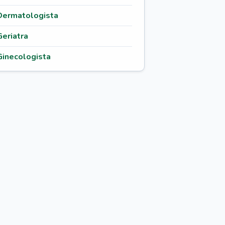
Dermatologista
Geriatra
Ginecologista