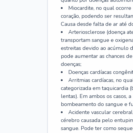
quanto por doenças autoimune
Miocardite, no qual ocorr
coração, podendo ser resultant
Causa desde falta de ar até do
Arteriosclerose (doença ate
transportam sangue e oxigena
estreitas devido ao acúmulo 
pode aumentar as chances de s
doenças;
Doenças cardíacas congênit
Arritmias cardíacas, no qua
categorizada em taquicardia (b
lentas). Em ambos os casos, 
bombeamento do sangue e fu
Acidente vascular cerebral
cérebro causada pelo entupim
sangue. Pode ter como sequel