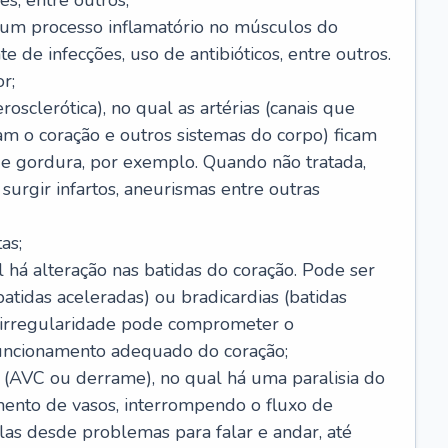
s, entre outros;
e um processo inflamatório no músculos do
e de infecções, uso de antibióticos, entre outros.
r;
rosclerótica), no qual as artérias (canais que
m o coração e outros sistemas do corpo) ficam
de gordura, por exemplo. Quando não tratada,
urgir infartos, aneurismas entre outras
as;
l há alteração nas batidas do coração. Pode ser
atidas aceleradas) ou bradicardias (batidas
a irregularidade pode comprometer o
ncionamento adequado do coração;
 (AVC ou derrame), no qual há uma paralisia do
ento de vasos, interrompendo o fluxo de
as desde problemas para falar e andar, até