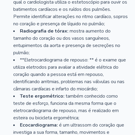
qual o cardiologista utiliza o estetoscópio para ouvir os
batimentos cardíacos e os ruídos dos pulmões.
Permite identificar alterações no ritmo cardíaco, sopros
no coração e presença de líquido no pulmão;
Radiografia de tórax:
mostra aumento do
tamanho do coração ou dos vasos sanguíneos,
entupimentos da aorta e presença de secreções no
pulmão;
**Eletrocardiograma de repouso: ** é o exame que
utiliza eletrodos para avaliar a atividade elétrica do
coração quando a pessoa está em repouso,
identificando arritmias, problemas nas válvulas ou nas
câmaras cardíacas e infarto do miocárdio;
Teste ergométrico:
também conhecido como
teste de esforço, funciona da mesma forma que o
eletrocardiograma de repouso, mas é realizado em
esteira ou bicicleta ergométrica;
Ecocardiograma:
é um ultrassom do coração que
investiga a sua forma, tamanho, movimentos e