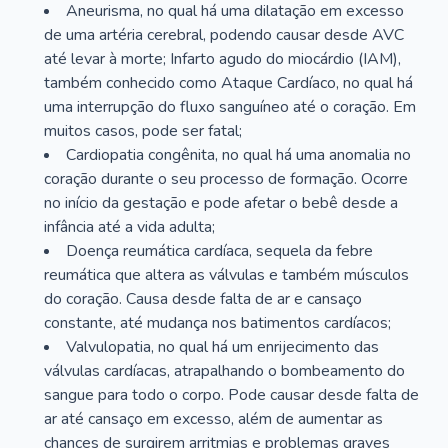
Aneurisma, no qual há uma dilatação em excesso
de uma artéria cerebral, podendo causar desde AVC
até levar à morte; Infarto agudo do miocárdio (IAM),
também conhecido como Ataque Cardíaco, no qual há
uma interrupção do fluxo sanguíneo até o coração. Em
muitos casos, pode ser fatal;
Cardiopatia congênita, no qual há uma anomalia no
coração durante o seu processo de formação. Ocorre
no início da gestação e pode afetar o bebê desde a
infância até a vida adulta;
Doença reumática cardíaca, sequela da febre
reumática que altera as válvulas e também músculos
do coração. Causa desde falta de ar e cansaço
constante, até mudança nos batimentos cardíacos;
Valvulopatia, no qual há um enrijecimento das
válvulas cardíacas, atrapalhando o bombeamento do
sangue para todo o corpo. Pode causar desde falta de
ar até cansaço em excesso, além de aumentar as
chances de surgirem arritmias e problemas graves