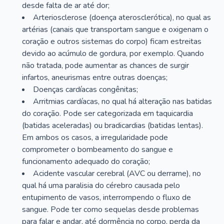
desde falta de ar até dor;
Arteriosclerose (doença aterosclerótica), no qual as
artérias (canais que transportam sangue e oxigenam o
coração e outros sistemas do corpo) ficam estreitas
devido ao acúmulo de gordura, por exemplo. Quando
não tratada, pode aumentar as chances de surgir
infartos, aneurismas entre outras doenças;
Doenças cardíacas congênitas;
Arritmias cardíacas, no qual há alteração nas batidas
do coração. Pode ser categorizada em taquicardia
(batidas aceleradas) ou bradicardias (batidas lentas).
Em ambos os casos, a irregularidade pode
comprometer o bombeamento do sangue e
funcionamento adequado do coração;
Acidente vascular cerebral (AVC ou derrame), no
qual há uma paralisia do cérebro causada pelo
entupimento de vasos, interrompendo o fluxo de
sangue. Pode ter como sequelas desde problemas
para falar e andar, até dormência no corpo, perda da