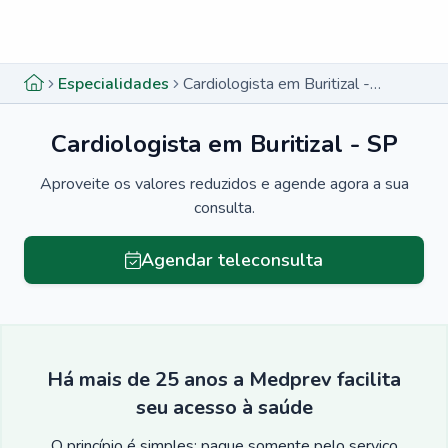
Menu lateral
Menu lateral
Especialidades
Cardiologista em Buritizal - SP
Cardiologista em Buritizal - SP
Aproveite os valores reduzidos e agende agora a sua
consulta.
Agendar teleconsulta
Há mais de 25 anos a Medprev facilita
seu acesso à saúde
O princípio é simples: pague somente pelo serviço