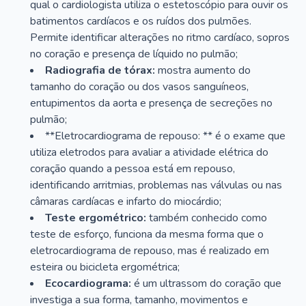
qual o cardiologista utiliza o estetoscópio para ouvir os
batimentos cardíacos e os ruídos dos pulmões.
Permite identificar alterações no ritmo cardíaco, sopros
no coração e presença de líquido no pulmão;
Radiografia de tórax:
mostra aumento do
tamanho do coração ou dos vasos sanguíneos,
entupimentos da aorta e presença de secreções no
pulmão;
**Eletrocardiograma de repouso: ** é o exame que
utiliza eletrodos para avaliar a atividade elétrica do
coração quando a pessoa está em repouso,
identificando arritmias, problemas nas válvulas ou nas
câmaras cardíacas e infarto do miocárdio;
Teste ergométrico:
também conhecido como
teste de esforço, funciona da mesma forma que o
eletrocardiograma de repouso, mas é realizado em
esteira ou bicicleta ergométrica;
Ecocardiograma:
é um ultrassom do coração que
investiga a sua forma, tamanho, movimentos e