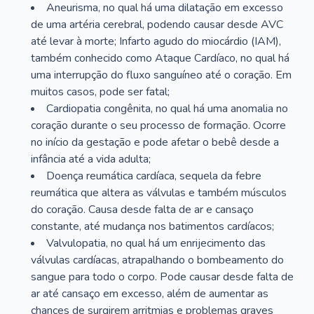
Aneurisma, no qual há uma dilatação em excesso
de uma artéria cerebral, podendo causar desde AVC
até levar à morte; Infarto agudo do miocárdio (IAM),
também conhecido como Ataque Cardíaco, no qual há
uma interrupção do fluxo sanguíneo até o coração. Em
muitos casos, pode ser fatal;
Cardiopatia congênita, no qual há uma anomalia no
coração durante o seu processo de formação. Ocorre
no início da gestação e pode afetar o bebê desde a
infância até a vida adulta;
Doença reumática cardíaca, sequela da febre
reumática que altera as válvulas e também músculos
do coração. Causa desde falta de ar e cansaço
constante, até mudança nos batimentos cardíacos;
Valvulopatia, no qual há um enrijecimento das
válvulas cardíacas, atrapalhando o bombeamento do
sangue para todo o corpo. Pode causar desde falta de
ar até cansaço em excesso, além de aumentar as
chances de surgirem arritmias e problemas graves