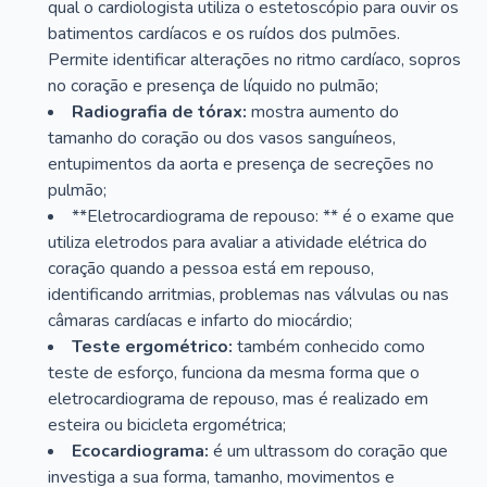
qual o cardiologista utiliza o estetoscópio para ouvir os
batimentos cardíacos e os ruídos dos pulmões.
Permite identificar alterações no ritmo cardíaco, sopros
no coração e presença de líquido no pulmão;
Radiografia de tórax:
mostra aumento do
tamanho do coração ou dos vasos sanguíneos,
entupimentos da aorta e presença de secreções no
pulmão;
**Eletrocardiograma de repouso: ** é o exame que
utiliza eletrodos para avaliar a atividade elétrica do
coração quando a pessoa está em repouso,
identificando arritmias, problemas nas válvulas ou nas
câmaras cardíacas e infarto do miocárdio;
Teste ergométrico:
também conhecido como
teste de esforço, funciona da mesma forma que o
eletrocardiograma de repouso, mas é realizado em
esteira ou bicicleta ergométrica;
Ecocardiograma:
é um ultrassom do coração que
investiga a sua forma, tamanho, movimentos e