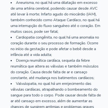
Aneurisma, no qual há uma dilatação em excesso
de uma artéria cerebral, podendo causar desde AVC
até levar à morte; Infarto agudo do miocárdio (IAM),
também conhecido como Ataque Cardíaco, no qual há
uma interrupção do fluxo sanguíneo até o coração. Em
muitos casos, pode ser fatal;
Cardiopatia congênita, no qual há uma anomalia no
coração durante o seu processo de formação. Ocorre
no início da gestação e pode afetar o bebê desde a
infância até a vida adulta;
Doença reumática cardíaca, sequela da febre
reumática que altera as válvulas e também músculos
do coração. Causa desde falta de ar e cansaço
constante, até mudança nos batimentos cardíacos;
Valvulopatia, no qual há um enrijecimento das
válvulas cardíacas, atrapalhando o bombeamento do
sangue para todo o corpo. Pode causar desde falta de
ar até cansaço em excesso, além de aumentar as
chances de surgirem arritmias e problemas graves