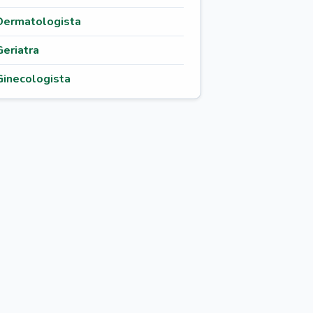
Dermatologista
Geriatra
Ginecologista