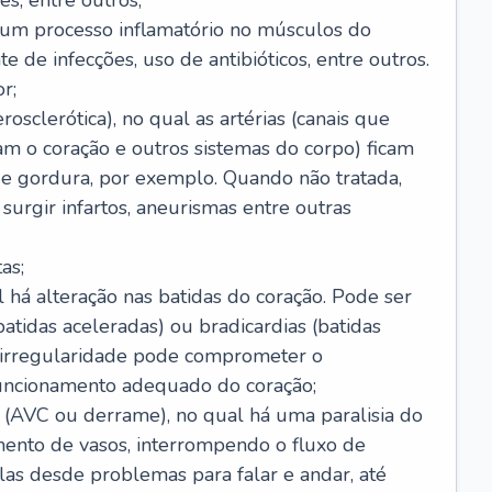
s, entre outros;
e um processo inflamatório no músculos do
e de infecções, uso de antibióticos, entre outros.
r;
rosclerótica), no qual as artérias (canais que
m o coração e outros sistemas do corpo) ficam
de gordura, por exemplo. Quando não tratada,
urgir infartos, aneurismas entre outras
as;
l há alteração nas batidas do coração. Pode ser
atidas aceleradas) ou bradicardias (batidas
a irregularidade pode comprometer o
ncionamento adequado do coração;
 (AVC ou derrame), no qual há uma paralisia do
ento de vasos, interrompendo o fluxo de
as desde problemas para falar e andar, até