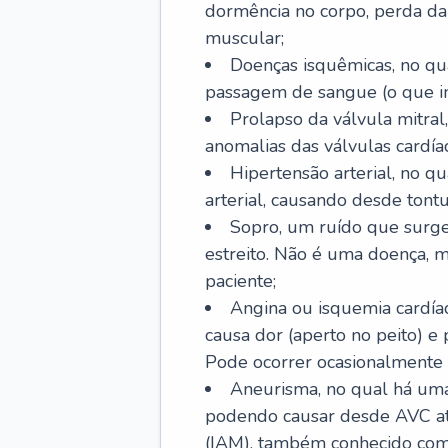
dormência no corpo, perda da 
muscular;
Doenças isquêmicas, no qua
passagem de sangue (o que inc
Prolapso da válvula mitra
anomalias das válvulas cardíac
Hipertensão arterial, no q
arterial, causando desde tontu
Sopro, um ruído que surg
estreito. Não é uma doença, m
paciente;
Angina ou isquemia cardía
causa dor (aperto no peito) e
Pode ocorrer ocasionalmente 
Aneurisma, no qual há uma
podendo causar desde AVC até
(IAM), também conhecido com