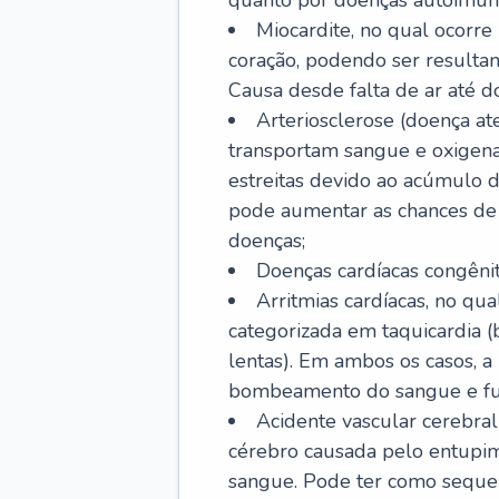
quanto por doenças autoimune
Miocardite, no qual ocorr
coração, podendo ser resultant
Causa desde falta de ar até do
Arteriosclerose (doença ate
transportam sangue e oxigena
estreitas devido ao acúmulo 
pode aumentar as chances de s
doenças;
Doenças cardíacas congênit
Arritmias cardíacas, no qua
categorizada em taquicardia (b
lentas). Em ambos os casos, 
bombeamento do sangue e fu
Acidente vascular cerebral
cérebro causada pelo entupim
sangue. Pode ter como sequel