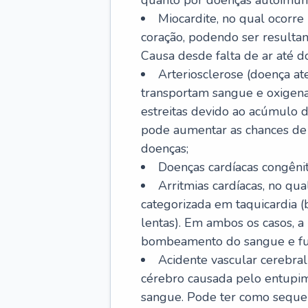
quanto por doenças autoimune
Miocardite, no qual ocorr
coração, podendo ser resultant
Causa desde falta de ar até do
Arteriosclerose (doença ate
transportam sangue e oxigena
estreitas devido ao acúmulo 
pode aumentar as chances de s
doenças;
Doenças cardíacas congênit
Arritmias cardíacas, no qua
categorizada em taquicardia (b
lentas). Em ambos os casos, 
bombeamento do sangue e fu
Acidente vascular cerebral
cérebro causada pelo entupim
sangue. Pode ter como sequel