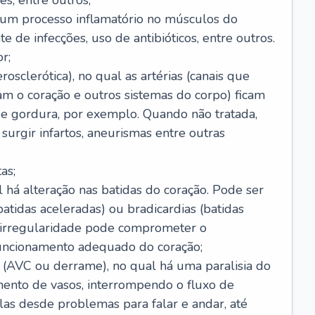
s, entre outros;
e um processo inflamatório no músculos do
e de infecções, uso de antibióticos, entre outros.
r;
rosclerótica), no qual as artérias (canais que
m o coração e outros sistemas do corpo) ficam
de gordura, por exemplo. Quando não tratada,
urgir infartos, aneurismas entre outras
as;
l há alteração nas batidas do coração. Pode ser
atidas aceleradas) ou bradicardias (batidas
a irregularidade pode comprometer o
ncionamento adequado do coração;
 (AVC ou derrame), no qual há uma paralisia do
ento de vasos, interrompendo o fluxo de
as desde problemas para falar e andar, até