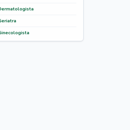
Dermatologista
Geriatra
Ginecologista