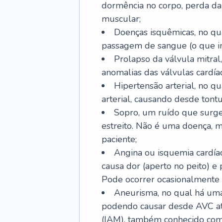
dormência no corpo, perda da 
muscular;
Doenças isquêmicas, no qua
passagem de sangue (o que inc
Prolapso da válvula mitra
anomalias das válvulas cardíac
Hipertensão arterial, no q
arterial, causando desde tontu
Sopro, um ruído que surg
estreito. Não é uma doença, m
paciente;
Angina ou isquemia cardía
causa dor (aperto no peito) e
Pode ocorrer ocasionalmente 
Aneurisma, no qual há uma
podendo causar desde AVC até
(IAM), também conhecido com