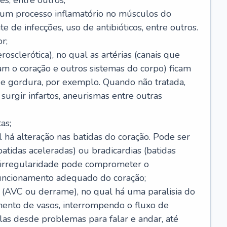
s, entre outros;
e um processo inflamatório no músculos do
e de infecções, uso de antibióticos, entre outros.
r;
rosclerótica), no qual as artérias (canais que
m o coração e outros sistemas do corpo) ficam
de gordura, por exemplo. Quando não tratada,
urgir infartos, aneurismas entre outras
as;
l há alteração nas batidas do coração. Pode ser
atidas aceleradas) ou bradicardias (batidas
a irregularidade pode comprometer o
ncionamento adequado do coração;
 (AVC ou derrame), no qual há uma paralisia do
ento de vasos, interrompendo o fluxo de
as desde problemas para falar e andar, até