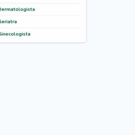
Dermatologista
Geriatra
Ginecologista