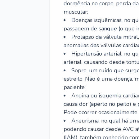
dormência no corpo, perda da 
muscular;
Doenças isquêmicas, no qua
passagem de sangue (o que inc
Prolapso da válvula mitra
anomalias das válvulas cardíac
Hipertensão arterial, no q
arterial, causando desde tontu
Sopro, um ruído que surg
estreito. Não é uma doença, m
paciente;
Angina ou isquemia cardía
causa dor (aperto no peito) e
Pode ocorrer ocasionalmente 
Aneurisma, no qual há uma
podendo causar desde AVC até
(IAM), também conhecido com