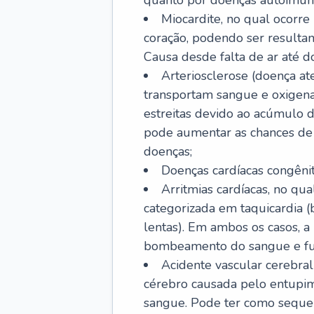
quanto por doenças autoimune
Miocardite, no qual ocorr
coração, podendo ser resultant
Causa desde falta de ar até do
Arteriosclerose (doença ate
transportam sangue e oxigena
estreitas devido ao acúmulo 
pode aumentar as chances de s
doenças;
Doenças cardíacas congênit
Arritmias cardíacas, no qua
categorizada em taquicardia (b
lentas). Em ambos os casos, 
bombeamento do sangue e fu
Acidente vascular cerebral
cérebro causada pelo entupim
sangue. Pode ter como sequel