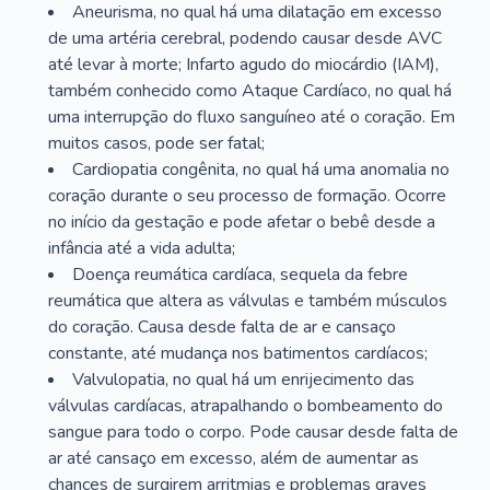
Aneurisma, no qual há uma dilatação em excesso
de uma artéria cerebral, podendo causar desde AVC
até levar à morte; Infarto agudo do miocárdio (IAM),
também conhecido como Ataque Cardíaco, no qual há
uma interrupção do fluxo sanguíneo até o coração. Em
muitos casos, pode ser fatal;
Cardiopatia congênita, no qual há uma anomalia no
coração durante o seu processo de formação. Ocorre
no início da gestação e pode afetar o bebê desde a
infância até a vida adulta;
Doença reumática cardíaca, sequela da febre
reumática que altera as válvulas e também músculos
do coração. Causa desde falta de ar e cansaço
constante, até mudança nos batimentos cardíacos;
Valvulopatia, no qual há um enrijecimento das
válvulas cardíacas, atrapalhando o bombeamento do
sangue para todo o corpo. Pode causar desde falta de
ar até cansaço em excesso, além de aumentar as
chances de surgirem arritmias e problemas graves