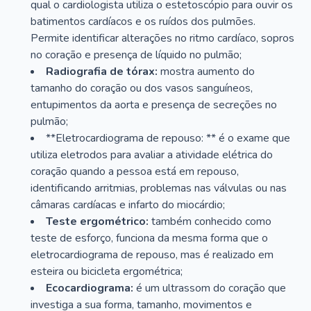
qual o cardiologista utiliza o estetoscópio para ouvir os
batimentos cardíacos e os ruídos dos pulmões.
Permite identificar alterações no ritmo cardíaco, sopros
no coração e presença de líquido no pulmão;
Radiografia de tórax:
mostra aumento do
tamanho do coração ou dos vasos sanguíneos,
entupimentos da aorta e presença de secreções no
pulmão;
**Eletrocardiograma de repouso: ** é o exame que
utiliza eletrodos para avaliar a atividade elétrica do
coração quando a pessoa está em repouso,
identificando arritmias, problemas nas válvulas ou nas
câmaras cardíacas e infarto do miocárdio;
Teste ergométrico:
também conhecido como
teste de esforço, funciona da mesma forma que o
eletrocardiograma de repouso, mas é realizado em
esteira ou bicicleta ergométrica;
Ecocardiograma:
é um ultrassom do coração que
investiga a sua forma, tamanho, movimentos e