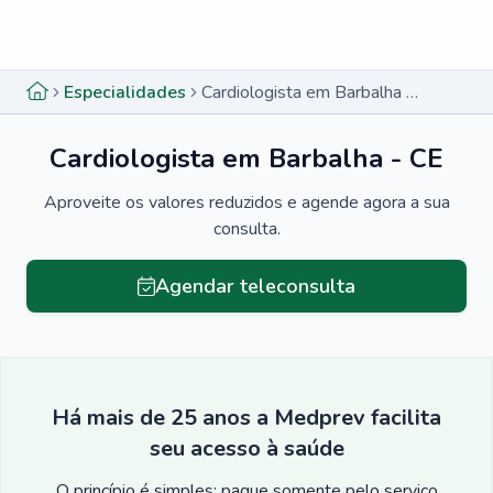
Menu lateral
Menu lateral
Especialidades
Cardiologista em Barbalha - CE
Cardiologista em Barbalha - CE
Aproveite os valores reduzidos e agende agora a sua
consulta.
Agendar teleconsulta
Há mais de 25 anos a Medprev facilita
seu acesso à saúde
O princípio é simples: pague somente pelo serviço