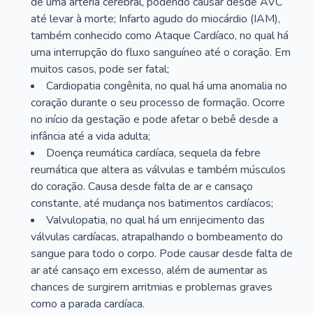
de uma artéria cerebral, podendo causar desde AVC
até levar à morte; Infarto agudo do miocárdio (IAM),
também conhecido como Ataque Cardíaco, no qual há
uma interrupção do fluxo sanguíneo até o coração. Em
muitos casos, pode ser fatal;
Cardiopatia congênita, no qual há uma anomalia no
coração durante o seu processo de formação. Ocorre
no início da gestação e pode afetar o bebê desde a
infância até a vida adulta;
Doença reumática cardíaca, sequela da febre
reumática que altera as válvulas e também músculos
do coração. Causa desde falta de ar e cansaço
constante, até mudança nos batimentos cardíacos;
Valvulopatia, no qual há um enrijecimento das
válvulas cardíacas, atrapalhando o bombeamento do
sangue para todo o corpo. Pode causar desde falta de
ar até cansaço em excesso, além de aumentar as
chances de surgirem arritmias e problemas graves
como a parada cardíaca.