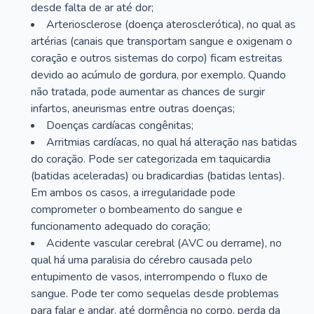
desde falta de ar até dor;
Arteriosclerose (doença aterosclerótica), no qual as
artérias (canais que transportam sangue e oxigenam o
coração e outros sistemas do corpo) ficam estreitas
devido ao acúmulo de gordura, por exemplo. Quando
não tratada, pode aumentar as chances de surgir
infartos, aneurismas entre outras doenças;
Doenças cardíacas congênitas;
Arritmias cardíacas, no qual há alteração nas batidas
do coração. Pode ser categorizada em taquicardia
(batidas aceleradas) ou bradicardias (batidas lentas).
Em ambos os casos, a irregularidade pode
comprometer o bombeamento do sangue e
funcionamento adequado do coração;
Acidente vascular cerebral (AVC ou derrame), no
qual há uma paralisia do cérebro causada pelo
entupimento de vasos, interrompendo o fluxo de
sangue. Pode ter como sequelas desde problemas
para falar e andar, até dormência no corpo, perda da