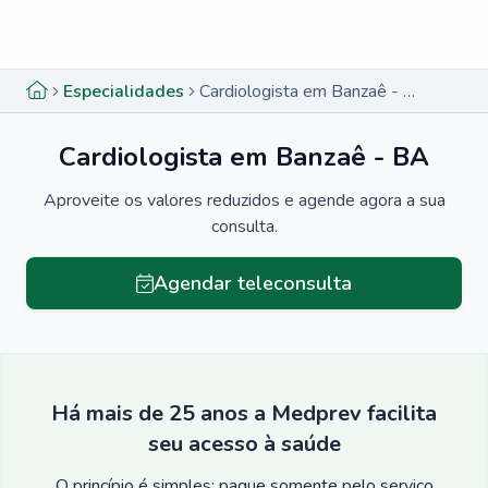
Menu lateral
Menu lateral
Especialidades
Cardiologista em Banzaê - BA
Cardiologista em Banzaê - BA
Aproveite os valores reduzidos e agende agora a sua
consulta.
Agendar teleconsulta
Há mais de 25 anos a Medprev facilita
seu acesso à saúde
O princípio é simples: pague somente pelo serviço