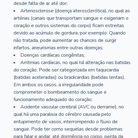
desde falta de ar até dor;
Arteriosclerose (doença aterosclerótica), no qual as
artérias (canais que transportam sangue e oxigenam o
coração e outros sistemas do corpo) ficam estreitas
devido ao acúmulo de gordura, por exemplo. Quando
não tratada, pode aumentar as chances de surgir
infartos, aneurismas entre outras doenças;
Doenças cardíacas congênitas;
Arritmias cardíacas, no qual há alteração nas batidas
do coração. Pode ser categorizada em taquicardia
(batidas aceleradas) ou bradicardias (batidas lentas).
Em ambos os casos, a irregularidade pode
comprometer o bombeamento do sangue e
funcionamento adequado do coração;
Acidente vascular cerebral (AVC ou derrame), no
qual há uma paralisia do cérebro causada pelo
entupimento de vasos, interrompendo o fluxo de
sangue. Pode ter como sequelas desde problemas
para falar e andar, até dormência no corpo, perda da