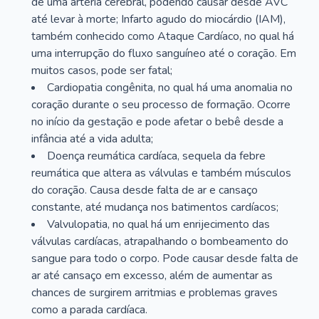
de uma artéria cerebral, podendo causar desde AVC
até levar à morte; Infarto agudo do miocárdio (IAM),
também conhecido como Ataque Cardíaco, no qual há
uma interrupção do fluxo sanguíneo até o coração. Em
muitos casos, pode ser fatal;
Cardiopatia congênita, no qual há uma anomalia no
coração durante o seu processo de formação. Ocorre
no início da gestação e pode afetar o bebê desde a
infância até a vida adulta;
Doença reumática cardíaca, sequela da febre
reumática que altera as válvulas e também músculos
do coração. Causa desde falta de ar e cansaço
constante, até mudança nos batimentos cardíacos;
Valvulopatia, no qual há um enrijecimento das
válvulas cardíacas, atrapalhando o bombeamento do
sangue para todo o corpo. Pode causar desde falta de
ar até cansaço em excesso, além de aumentar as
chances de surgirem arritmias e problemas graves
como a parada cardíaca.