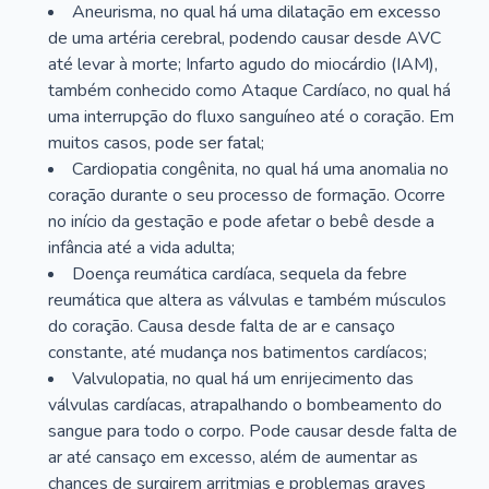
Aneurisma, no qual há uma dilatação em excesso
de uma artéria cerebral, podendo causar desde AVC
até levar à morte; Infarto agudo do miocárdio (IAM),
também conhecido como Ataque Cardíaco, no qual há
uma interrupção do fluxo sanguíneo até o coração. Em
muitos casos, pode ser fatal;
Cardiopatia congênita, no qual há uma anomalia no
coração durante o seu processo de formação. Ocorre
no início da gestação e pode afetar o bebê desde a
infância até a vida adulta;
Doença reumática cardíaca, sequela da febre
reumática que altera as válvulas e também músculos
do coração. Causa desde falta de ar e cansaço
constante, até mudança nos batimentos cardíacos;
Valvulopatia, no qual há um enrijecimento das
válvulas cardíacas, atrapalhando o bombeamento do
sangue para todo o corpo. Pode causar desde falta de
ar até cansaço em excesso, além de aumentar as
chances de surgirem arritmias e problemas graves