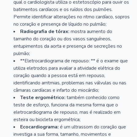
qual o cardiologista utiliza o estetoscópio para ouvir os
batimentos cardíacos e os ruídos dos pulmões.
Permite identificar alterações no ritmo cardíaco, sopros
no coração e presença de líquido no pulmão;
Radiografia de tórax:
mostra aumento do
tamanho do coração ou dos vasos sanguíneos,
entupimentos da aorta e presença de secreções no
pulmão;
**Eletrocardiograma de repouso: ** é o exame que
utiliza eletrodos para avaliar a atividade elétrica do
coração quando a pessoa está em repouso,
identificando arritmias, problemas nas válvulas ou nas
câmaras cardíacas e infarto do miocárdio;
Teste ergométrico:
também conhecido como
teste de esforço, funciona da mesma forma que o
eletrocardiograma de repouso, mas é realizado em
esteira ou bicicleta ergométrica;
Ecocardiograma:
é um ultrassom do coração que
investiga a sua forma, tamanho, movimentos e