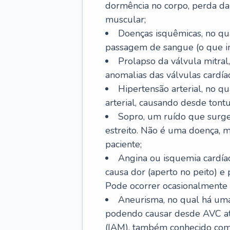
dormência no corpo, perda da 
muscular;
Doenças isquêmicas, no qua
passagem de sangue (o que inc
Prolapso da válvula mitra
anomalias das válvulas cardíac
Hipertensão arterial, no q
arterial, causando desde tontu
Sopro, um ruído que surg
estreito. Não é uma doença, m
paciente;
Angina ou isquemia cardía
causa dor (aperto no peito) e
Pode ocorrer ocasionalmente 
Aneurisma, no qual há uma
podendo causar desde AVC até
(IAM), também conhecido com