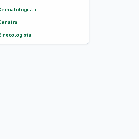
Dermatologista
Geriatra
Ginecologista