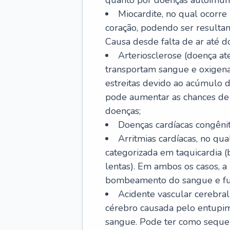
quanto por doenças autoimune
Miocardite, no qual ocorr
coração, podendo ser resultant
Causa desde falta de ar até do
Arteriosclerose (doença ate
transportam sangue e oxigena
estreitas devido ao acúmulo 
pode aumentar as chances de s
doenças;
Doenças cardíacas congênit
Arritmias cardíacas, no qua
categorizada em taquicardia (b
lentas). Em ambos os casos, 
bombeamento do sangue e fu
Acidente vascular cerebral
cérebro causada pelo entupim
sangue. Pode ter como sequel