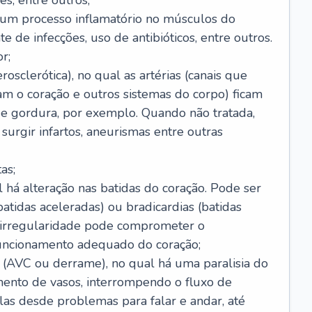
s, entre outros;
e um processo inflamatório no músculos do
e de infecções, uso de antibióticos, entre outros.
r;
rosclerótica), no qual as artérias (canais que
m o coração e outros sistemas do corpo) ficam
de gordura, por exemplo. Quando não tratada,
urgir infartos, aneurismas entre outras
as;
l há alteração nas batidas do coração. Pode ser
atidas aceleradas) ou bradicardias (batidas
a irregularidade pode comprometer o
ncionamento adequado do coração;
 (AVC ou derrame), no qual há uma paralisia do
ento de vasos, interrompendo o fluxo de
as desde problemas para falar e andar, até