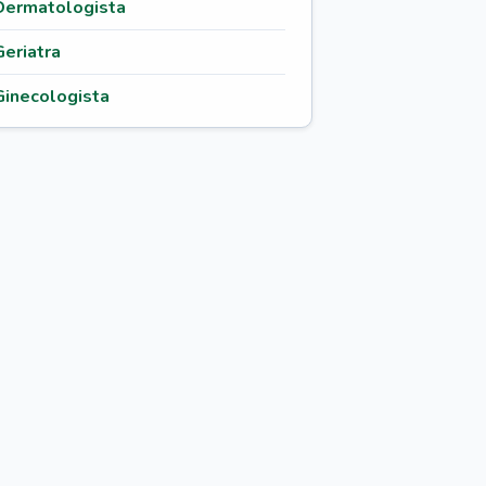
Dermatologista
Geriatra
Ginecologista