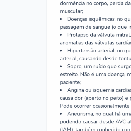
dormência no corpo, perda da 
muscular;
Doenças isquêmicas, no qua
passagem de sangue (o que inc
Prolapso da válvula mitra
anomalias das válvulas cardíac
Hipertensão arterial, no q
arterial, causando desde tontu
Sopro, um ruído que surg
estreito. Não é uma doença, m
paciente;
Angina ou isquemia cardía
causa dor (aperto no peito) e
Pode ocorrer ocasionalmente 
Aneurisma, no qual há uma
podendo causar desde AVC até
(IAM), também conhecido com