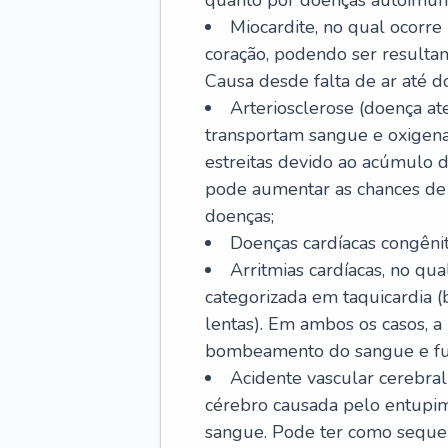
quanto por doenças autoimune
Miocardite, no qual ocorr
coração, podendo ser resultant
Causa desde falta de ar até do
Arteriosclerose (doença ate
transportam sangue e oxigena
estreitas devido ao acúmulo 
pode aumentar as chances de s
doenças;
Doenças cardíacas congênit
Arritmias cardíacas, no qua
categorizada em taquicardia (b
lentas). Em ambos os casos, 
bombeamento do sangue e fu
Acidente vascular cerebral
cérebro causada pelo entupim
sangue. Pode ter como sequel