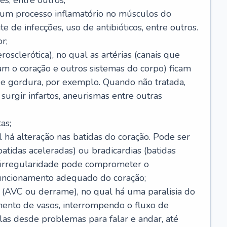
s, entre outros;
e um processo inflamatório no músculos do
e de infecções, uso de antibióticos, entre outros.
r;
rosclerótica), no qual as artérias (canais que
m o coração e outros sistemas do corpo) ficam
de gordura, por exemplo. Quando não tratada,
urgir infartos, aneurismas entre outras
as;
l há alteração nas batidas do coração. Pode ser
atidas aceleradas) ou bradicardias (batidas
a irregularidade pode comprometer o
ncionamento adequado do coração;
 (AVC ou derrame), no qual há uma paralisia do
ento de vasos, interrompendo o fluxo de
as desde problemas para falar e andar, até