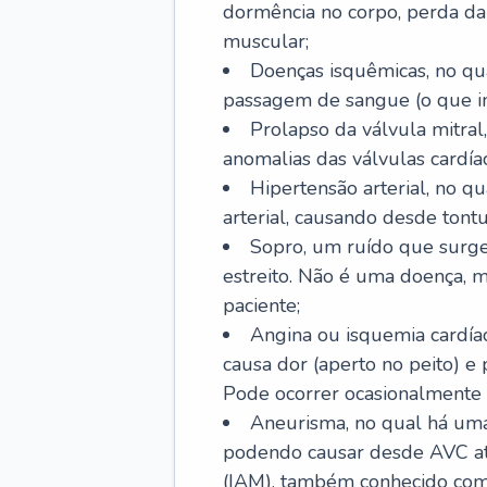
dormência no corpo, perda da 
muscular;
Doenças isquêmicas, no qua
passagem de sangue (o que inc
Prolapso da válvula mitra
anomalias das válvulas cardíac
Hipertensão arterial, no q
arterial, causando desde tontu
Sopro, um ruído que surg
estreito. Não é uma doença, m
paciente;
Angina ou isquemia cardía
causa dor (aperto no peito) e
Pode ocorrer ocasionalmente 
Aneurisma, no qual há uma
podendo causar desde AVC até
(IAM), também conhecido com