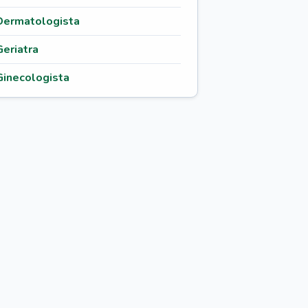
Dermatologista
Geriatra
Ginecologista