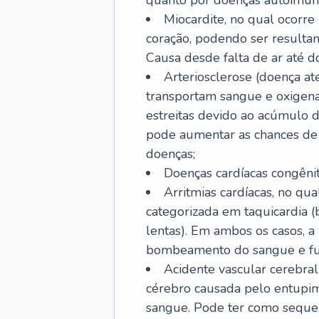
quanto por doenças autoimune
Miocardite, no qual ocorr
coração, podendo ser resultant
Causa desde falta de ar até do
Arteriosclerose (doença ate
transportam sangue e oxigena
estreitas devido ao acúmulo 
pode aumentar as chances de s
doenças;
Doenças cardíacas congênit
Arritmias cardíacas, no qua
categorizada em taquicardia (b
lentas). Em ambos os casos, 
bombeamento do sangue e fu
Acidente vascular cerebral
cérebro causada pelo entupim
sangue. Pode ter como sequel