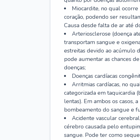
quanto por doenças autoimune
Miocardite, no qual ocorr
coração, podendo ser resultant
Causa desde falta de ar até do
Arteriosclerose (doença ate
transportam sangue e oxigena
estreitas devido ao acúmulo 
pode aumentar as chances de s
doenças;
Doenças cardíacas congênit
Arritmias cardíacas, no qua
categorizada em taquicardia (b
lentas). Em ambos os casos, 
bombeamento do sangue e fu
Acidente vascular cerebral
cérebro causada pelo entupim
sangue. Pode ter como sequel