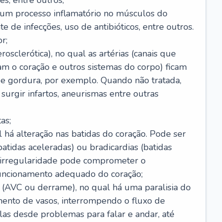
s, entre outros;
e um processo inflamatório no músculos do
e de infecções, uso de antibióticos, entre outros.
r;
rosclerótica), no qual as artérias (canais que
m o coração e outros sistemas do corpo) ficam
de gordura, por exemplo. Quando não tratada,
urgir infartos, aneurismas entre outras
as;
l há alteração nas batidas do coração. Pode ser
atidas aceleradas) ou bradicardias (batidas
a irregularidade pode comprometer o
ncionamento adequado do coração;
 (AVC ou derrame), no qual há uma paralisia do
ento de vasos, interrompendo o fluxo de
as desde problemas para falar e andar, até