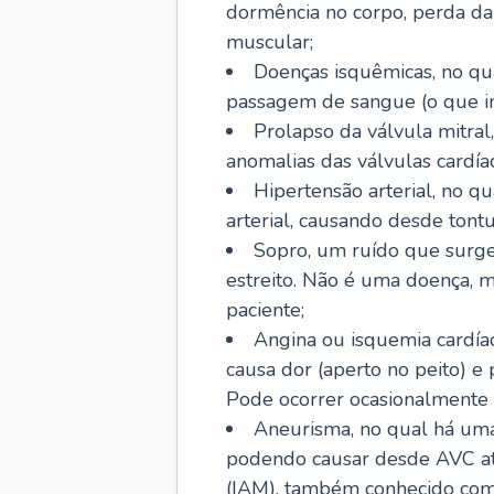
dormência no corpo, perda da 
muscular;
Doenças isquêmicas, no qua
passagem de sangue (o que inc
Prolapso da válvula mitra
anomalias das válvulas cardíac
Hipertensão arterial, no q
arterial, causando desde tontu
Sopro, um ruído que surg
estreito. Não é uma doença, m
paciente;
Angina ou isquemia cardía
causa dor (aperto no peito) e
Pode ocorrer ocasionalmente 
Aneurisma, no qual há uma
podendo causar desde AVC até
(IAM), também conhecido com