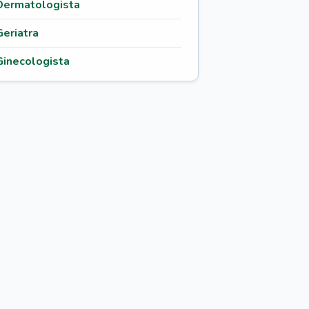
Dermatologista
Geriatra
Ginecologista