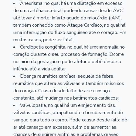
Aneurisma, no qual há uma dilatação em excesso
de uma artéria cerebral, podendo causar desde AVC
até levar à morte; Infarto agudo do miocárdio (IAM),
também conhecido como Ataque Cardíaco, no qual há
uma interrupção do fluxo sanguíneo até o coração. Em
muitos casos, pode ser fatal;
Cardiopatia congênita, no qual há uma anomalia no
coração durante o seu processo de formação. Ocorre
no início da gestação e pode afetar o bebê desde a
infância até a vida adulta;
Doença reumática cardíaca, sequela da febre
reumática que altera as válvulas e também músculos
do coração. Causa desde falta de ar e cansaço
constante, até mudança nos batimentos cardíacos;
Valvulopatia, no qual há um enrijecimento das
válvulas cardíacas, atrapalhando o bombeamento do
sangue para todo o corpo. Pode causar desde falta de
ar até cansaço em excesso, além de aumentar as
chances de surgirem arritmias e problemas graves