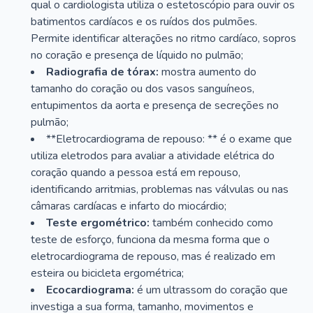
qual o cardiologista utiliza o estetoscópio para ouvir os
batimentos cardíacos e os ruídos dos pulmões.
Permite identificar alterações no ritmo cardíaco, sopros
no coração e presença de líquido no pulmão;
Radiografia de tórax:
mostra aumento do
tamanho do coração ou dos vasos sanguíneos,
entupimentos da aorta e presença de secreções no
pulmão;
**Eletrocardiograma de repouso: ** é o exame que
utiliza eletrodos para avaliar a atividade elétrica do
coração quando a pessoa está em repouso,
identificando arritmias, problemas nas válvulas ou nas
câmaras cardíacas e infarto do miocárdio;
Teste ergométrico:
também conhecido como
teste de esforço, funciona da mesma forma que o
eletrocardiograma de repouso, mas é realizado em
esteira ou bicicleta ergométrica;
Ecocardiograma:
é um ultrassom do coração que
investiga a sua forma, tamanho, movimentos e