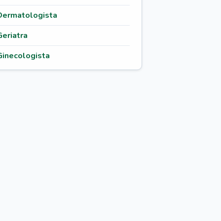
Dermatologista
Geriatra
Ginecologista