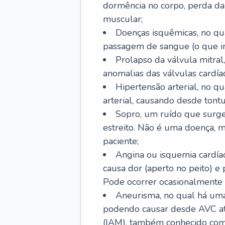
dormência no corpo, perda da 
muscular;
Doenças isquêmicas, no qua
passagem de sangue (o que inc
Prolapso da válvula mitra
anomalias das válvulas cardíac
Hipertensão arterial, no q
arterial, causando desde tontu
Sopro, um ruído que surg
estreito. Não é uma doença, m
paciente;
Angina ou isquemia cardía
causa dor (aperto no peito) e
Pode ocorrer ocasionalmente 
Aneurisma, no qual há uma
podendo causar desde AVC até
(IAM), também conhecido com