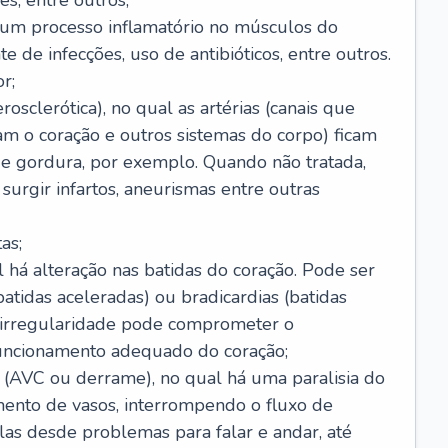
s, entre outros;
e um processo inflamatório no músculos do
e de infecções, uso de antibióticos, entre outros.
r;
rosclerótica), no qual as artérias (canais que
m o coração e outros sistemas do corpo) ficam
de gordura, por exemplo. Quando não tratada,
urgir infartos, aneurismas entre outras
as;
l há alteração nas batidas do coração. Pode ser
atidas aceleradas) ou bradicardias (batidas
a irregularidade pode comprometer o
ncionamento adequado do coração;
 (AVC ou derrame), no qual há uma paralisia do
ento de vasos, interrompendo o fluxo de
as desde problemas para falar e andar, até