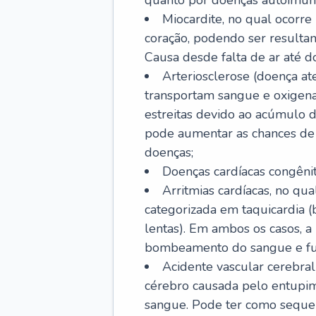
quanto por doenças autoimune
Miocardite, no qual ocorr
coração, podendo ser resultant
Causa desde falta de ar até do
Arteriosclerose (doença ate
transportam sangue e oxigena
estreitas devido ao acúmulo 
pode aumentar as chances de s
doenças;
Doenças cardíacas congênit
Arritmias cardíacas, no qua
categorizada em taquicardia (b
lentas). Em ambos os casos, 
bombeamento do sangue e fu
Acidente vascular cerebral
cérebro causada pelo entupim
sangue. Pode ter como sequel