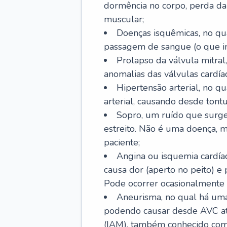
dormência no corpo, perda da 
muscular;
Doenças isquêmicas, no qua
passagem de sangue (o que inc
Prolapso da válvula mitra
anomalias das válvulas cardíac
Hipertensão arterial, no q
arterial, causando desde tontu
Sopro, um ruído que surg
estreito. Não é uma doença, m
paciente;
Angina ou isquemia cardía
causa dor (aperto no peito) e
Pode ocorrer ocasionalmente 
Aneurisma, no qual há uma
podendo causar desde AVC até
(IAM), também conhecido com