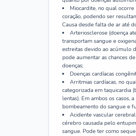
quanto por doenças autoimune
Miocardite, no qual ocorr
coração, podendo ser resultant
Causa desde falta de ar até do
Arteriosclerose (doença ate
transportam sangue e oxigena
estreitas devido ao acúmulo 
pode aumentar as chances de s
doenças;
Doenças cardíacas congênit
Arritmias cardíacas, no qua
categorizada em taquicardia (b
lentas). Em ambos os casos, 
bombeamento do sangue e fu
Acidente vascular cerebral
cérebro causada pelo entupim
sangue. Pode ter como sequel