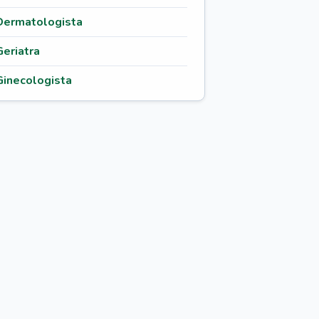
Dermatologista
Geriatra
Ginecologista