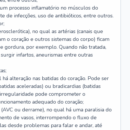
s, entre outros;
e um processo inflamatório no músculos do
e de infecções, uso de antibióticos, entre outros.
r;
rosclerótica), no qual as artérias (canais que
m o coração e outros sistemas do corpo) ficam
de gordura, por exemplo. Quando não tratada,
urgir infartos, aneurismas entre outras
as;
l há alteração nas batidas do coração. Pode ser
atidas aceleradas) ou bradicardias (batidas
a irregularidade pode comprometer o
ncionamento adequado do coração;
 (AVC ou derrame), no qual há uma paralisia do
ento de vasos, interrompendo o fluxo de
as desde problemas para falar e andar, até