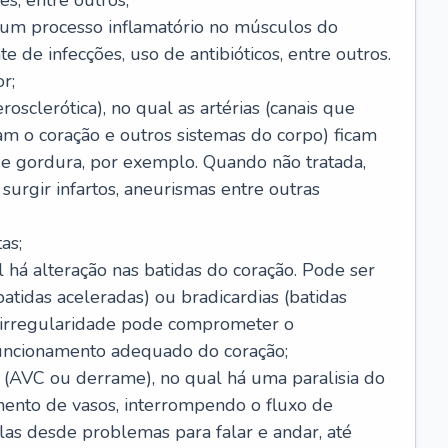
s, entre outros;
e um processo inflamatório no músculos do
e de infecções, uso de antibióticos, entre outros.
r;
rosclerótica), no qual as artérias (canais que
m o coração e outros sistemas do corpo) ficam
de gordura, por exemplo. Quando não tratada,
urgir infartos, aneurismas entre outras
as;
l há alteração nas batidas do coração. Pode ser
atidas aceleradas) ou bradicardias (batidas
a irregularidade pode comprometer o
ncionamento adequado do coração;
 (AVC ou derrame), no qual há uma paralisia do
ento de vasos, interrompendo o fluxo de
as desde problemas para falar e andar, até