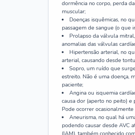
dormência no corpo, perda da 
muscular;
Doenças isquêmicas, no qua
passagem de sangue (o que inc
Prolapso da válvula mitra
anomalias das válvulas cardíac
Hipertensão arterial, no q
arterial, causando desde tontu
Sopro, um ruído que surg
estreito. Não é uma doença, m
paciente;
Angina ou isquemia cardía
causa dor (aperto no peito) e
Pode ocorrer ocasionalmente 
Aneurisma, no qual há uma
podendo causar desde AVC até
(IAM), também conhecido com