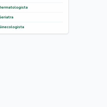
Dermatologista
Geriatra
Ginecologista