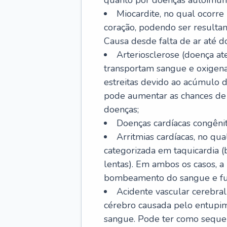
quanto por doenças autoimune
Miocardite, no qual ocorr
coração, podendo ser resultant
Causa desde falta de ar até do
Arteriosclerose (doença ate
transportam sangue e oxigena
estreitas devido ao acúmulo 
pode aumentar as chances de s
doenças;
Doenças cardíacas congênit
Arritmias cardíacas, no qua
categorizada em taquicardia (b
lentas). Em ambos os casos, 
bombeamento do sangue e fu
Acidente vascular cerebral
cérebro causada pelo entupim
sangue. Pode ter como sequel