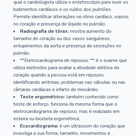
qual o cardiologista utiliza o estetoscópio para ouvir os
batimentos cardíacos e os ruídos dos pulmões.
Permite identificar alterações no ritmo cardíaco, sopros
no coração e presença de líquido no pulmão;
Radiografia de tórax:
mostra aumento do
tamanho do coração ou dos vasos sanguíneos,
entupimentos da aorta e presença de secreções no
pulmão;
**Eletrocardiograma de repouso: ** é o exame que
utiliza eletrodos para avaliar a atividade elétrica do
coração quando a pessoa está em repouso,
identificando arritmias, problemas nas válvulas ou nas
câmaras cardíacas e infarto do miocárdio;
Teste ergométrico:
também conhecido como
teste de esforço, funciona da mesma forma que o
eletrocardiograma de repouso, mas é realizado em
esteira ou bicicleta ergométrica;
Ecocardiograma:
é um ultrassom do coração que
investiga a sua forma, tamanho, movimentos e