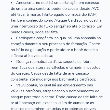
Aneurisma, no qual há uma dilatação em excesso
de uma artéria cerebral, podendo causar desde AVC
até levar à morte; Infarto agudo do miocárdio (IAM),
também conhecido como Ataque Cardíaco, no qual há
uma interrupção do fluxo sanguíneo até o coração. Em
muitos casos, pode ser fatal;
Cardiopatia congênita, no qual há uma anomalia no
coração durante o seu processo de formação. Ocorre
no início da gestação e pode afetar o bebê desde a
infância até a vida adulta;
Doença reumática cardíaca, sequela da febre
reumática que altera as válvulas e também músculos
do coração. Causa desde falta de ar e cansaço
constante, até mudança nos batimentos cardíacos;
Valvulopatia, no qual há um enrijecimento das
válvulas cardíacas, atrapalhando o bombeamento do
sangue para todo o corpo. Pode causar desde falta de
ar até cansaço em excesso, além de aumentar as
chances de surgirem arritmias e problemas graves