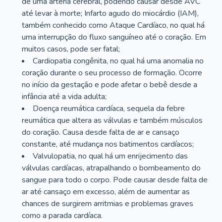
de uma artéria cerebral, podendo causar desde AVC
até levar à morte; Infarto agudo do miocárdio (IAM),
também conhecido como Ataque Cardíaco, no qual há
uma interrupção do fluxo sanguíneo até o coração. Em
muitos casos, pode ser fatal;
Cardiopatia congênita, no qual há uma anomalia no
coração durante o seu processo de formação. Ocorre
no início da gestação e pode afetar o bebê desde a
infância até a vida adulta;
Doença reumática cardíaca, sequela da febre
reumática que altera as válvulas e também músculos
do coração. Causa desde falta de ar e cansaço
constante, até mudança nos batimentos cardíacos;
Valvulopatia, no qual há um enrijecimento das
válvulas cardíacas, atrapalhando o bombeamento do
sangue para todo o corpo. Pode causar desde falta de
ar até cansaço em excesso, além de aumentar as
chances de surgirem arritmias e problemas graves
como a parada cardíaca.