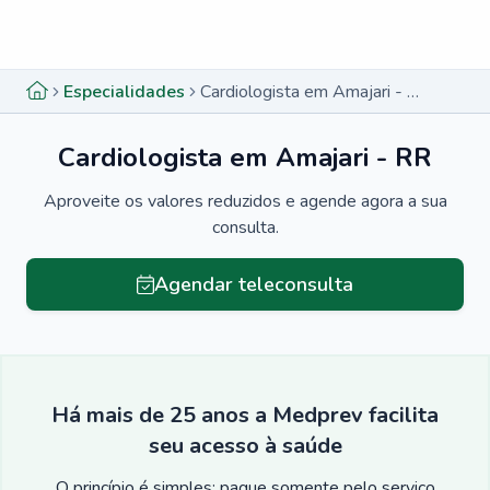
Menu lateral
Menu lateral
Especialidades
Cardiologista em Amajari - RR
Cardiologista em Amajari - RR
Aproveite os valores reduzidos e agende agora a sua
consulta.
Agendar teleconsulta
Há mais de 25 anos a Medprev facilita
seu acesso à saúde
O princípio é simples: pague somente pelo serviço