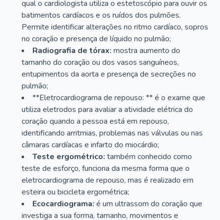
qual o cardiologista utiliza o estetoscópio para ouvir os
batimentos cardíacos e os ruídos dos pulmões.
Permite identificar alterações no ritmo cardíaco, sopros
no coração e presença de líquido no pulmão;
Radiografia de tórax:
mostra aumento do
tamanho do coração ou dos vasos sanguíneos,
entupimentos da aorta e presença de secreções no
pulmão;
**Eletrocardiograma de repouso: ** é o exame que
utiliza eletrodos para avaliar a atividade elétrica do
coração quando a pessoa está em repouso,
identificando arritmias, problemas nas válvulas ou nas
câmaras cardíacas e infarto do miocárdio;
Teste ergométrico:
também conhecido como
teste de esforço, funciona da mesma forma que o
eletrocardiograma de repouso, mas é realizado em
esteira ou bicicleta ergométrica;
Ecocardiograma:
é um ultrassom do coração que
investiga a sua forma, tamanho, movimentos e