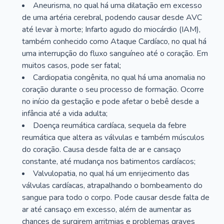
Aneurisma, no qual há uma dilatação em excesso
de uma artéria cerebral, podendo causar desde AVC
até levar à morte; Infarto agudo do miocárdio (IAM),
também conhecido como Ataque Cardíaco, no qual há
uma interrupção do fluxo sanguíneo até o coração. Em
muitos casos, pode ser fatal;
Cardiopatia congênita, no qual há uma anomalia no
coração durante o seu processo de formação. Ocorre
no início da gestação e pode afetar o bebê desde a
infância até a vida adulta;
Doença reumática cardíaca, sequela da febre
reumática que altera as válvulas e também músculos
do coração. Causa desde falta de ar e cansaço
constante, até mudança nos batimentos cardíacos;
Valvulopatia, no qual há um enrijecimento das
válvulas cardíacas, atrapalhando o bombeamento do
sangue para todo o corpo. Pode causar desde falta de
ar até cansaço em excesso, além de aumentar as
chances de surgirem arritmias e problemas graves