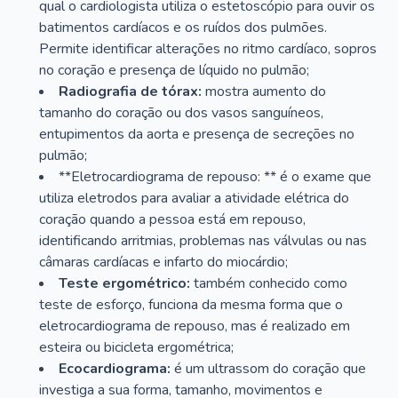
qual o cardiologista utiliza o estetoscópio para ouvir os
batimentos cardíacos e os ruídos dos pulmões.
Permite identificar alterações no ritmo cardíaco, sopros
no coração e presença de líquido no pulmão;
Radiografia de tórax:
mostra aumento do
tamanho do coração ou dos vasos sanguíneos,
entupimentos da aorta e presença de secreções no
pulmão;
**Eletrocardiograma de repouso: ** é o exame que
utiliza eletrodos para avaliar a atividade elétrica do
coração quando a pessoa está em repouso,
identificando arritmias, problemas nas válvulas ou nas
câmaras cardíacas e infarto do miocárdio;
Teste ergométrico:
também conhecido como
teste de esforço, funciona da mesma forma que o
eletrocardiograma de repouso, mas é realizado em
esteira ou bicicleta ergométrica;
Ecocardiograma:
é um ultrassom do coração que
investiga a sua forma, tamanho, movimentos e