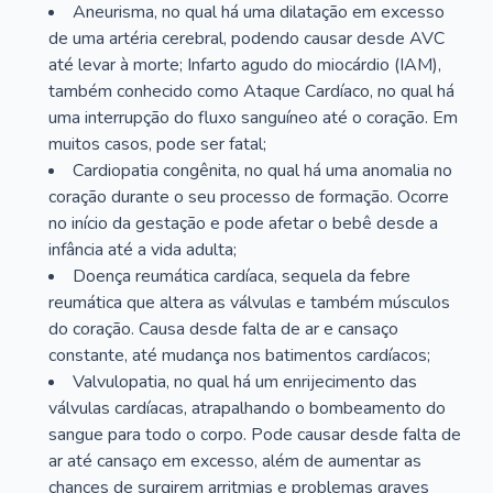
Aneurisma, no qual há uma dilatação em excesso
de uma artéria cerebral, podendo causar desde AVC
até levar à morte; Infarto agudo do miocárdio (IAM),
também conhecido como Ataque Cardíaco, no qual há
uma interrupção do fluxo sanguíneo até o coração. Em
muitos casos, pode ser fatal;
Cardiopatia congênita, no qual há uma anomalia no
coração durante o seu processo de formação. Ocorre
no início da gestação e pode afetar o bebê desde a
infância até a vida adulta;
Doença reumática cardíaca, sequela da febre
reumática que altera as válvulas e também músculos
do coração. Causa desde falta de ar e cansaço
constante, até mudança nos batimentos cardíacos;
Valvulopatia, no qual há um enrijecimento das
válvulas cardíacas, atrapalhando o bombeamento do
sangue para todo o corpo. Pode causar desde falta de
ar até cansaço em excesso, além de aumentar as
chances de surgirem arritmias e problemas graves