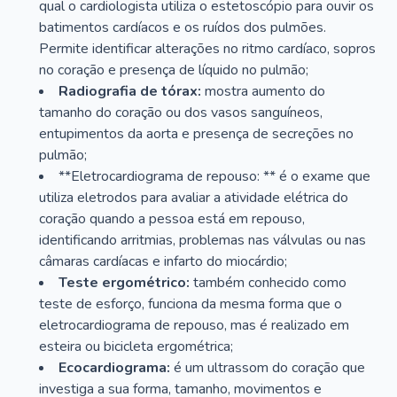
qual o cardiologista utiliza o estetoscópio para ouvir os
batimentos cardíacos e os ruídos dos pulmões.
Permite identificar alterações no ritmo cardíaco, sopros
no coração e presença de líquido no pulmão;
Radiografia de tórax:
mostra aumento do
tamanho do coração ou dos vasos sanguíneos,
entupimentos da aorta e presença de secreções no
pulmão;
**Eletrocardiograma de repouso: ** é o exame que
utiliza eletrodos para avaliar a atividade elétrica do
coração quando a pessoa está em repouso,
identificando arritmias, problemas nas válvulas ou nas
câmaras cardíacas e infarto do miocárdio;
Teste ergométrico:
também conhecido como
teste de esforço, funciona da mesma forma que o
eletrocardiograma de repouso, mas é realizado em
esteira ou bicicleta ergométrica;
Ecocardiograma:
é um ultrassom do coração que
investiga a sua forma, tamanho, movimentos e