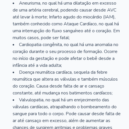
Aneurisma, no qual há uma dilatação em excesso
de uma artéria cerebral, podendo causar desde AVC
até levar à morte; Infarto agudo do miocárdio (IAM),
também conhecido como Ataque Cardíaco, no qual há
uma interrupção do fluxo sanguíneo até o coração. Em
muitos casos, pode ser fatal;
Cardiopatia congênita, no qual há uma anomalia no
coração durante o seu processo de formação. Ocorre
no início da gestação e pode afetar o bebê desde a
infância até a vida adulta;
Doença reumática cardíaca, sequela da febre
reumática que altera as válvulas e também músculos
do coração. Causa desde falta de ar e cansaço
constante, até mudança nos batimentos cardíacos;
Valvulopatia, no qual há um enrijecimento das
válvulas cardíacas, atrapalhando o bombeamento do
sangue para todo o corpo. Pode causar desde falta de
ar até cansaço em excesso, além de aumentar as
chances de surgirem arritmias e problemas graves