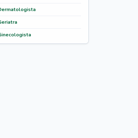
Dermatologista
Geriatra
Ginecologista