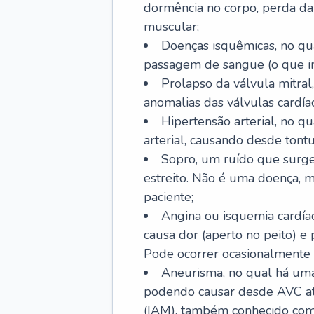
dormência no corpo, perda da 
muscular;
Doenças isquêmicas, no qua
passagem de sangue (o que inc
Prolapso da válvula mitra
anomalias das válvulas cardíac
Hipertensão arterial, no q
arterial, causando desde tontu
Sopro, um ruído que surg
estreito. Não é uma doença, m
paciente;
Angina ou isquemia cardía
causa dor (aperto no peito) e
Pode ocorrer ocasionalmente 
Aneurisma, no qual há uma
podendo causar desde AVC até
(IAM), também conhecido com