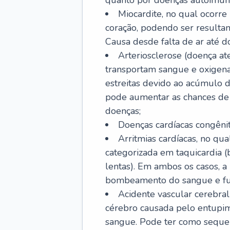
quanto por doenças autoimune
Miocardite, no qual ocorr
coração, podendo ser resultant
Causa desde falta de ar até do
Arteriosclerose (doença ate
transportam sangue e oxigena
estreitas devido ao acúmulo 
pode aumentar as chances de s
doenças;
Doenças cardíacas congênit
Arritmias cardíacas, no qua
categorizada em taquicardia (b
lentas). Em ambos os casos, 
bombeamento do sangue e fu
Acidente vascular cerebral
cérebro causada pelo entupim
sangue. Pode ter como sequel