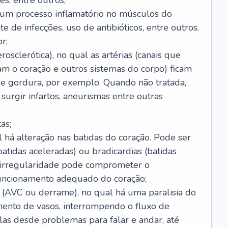
s, entre outros;
e um processo inflamatório no músculos do
e de infecções, uso de antibióticos, entre outros.
r;
rosclerótica), no qual as artérias (canais que
m o coração e outros sistemas do corpo) ficam
de gordura, por exemplo. Quando não tratada,
urgir infartos, aneurismas entre outras
as;
l há alteração nas batidas do coração. Pode ser
atidas aceleradas) ou bradicardias (batidas
a irregularidade pode comprometer o
ncionamento adequado do coração;
 (AVC ou derrame), no qual há uma paralisia do
ento de vasos, interrompendo o fluxo de
as desde problemas para falar e andar, até