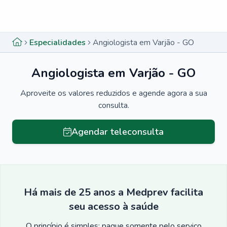
Menu lateral
Menu lateral
Especialidades
Angiologista em Varjão - GO
Angiologista em Varjão - GO
Aproveite os valores reduzidos e agende agora a sua
consulta.
Agendar teleconsulta
Há mais de 25 anos a Medprev facilita
seu acesso à saúde
O princípio é simples: pague somente pelo serviço