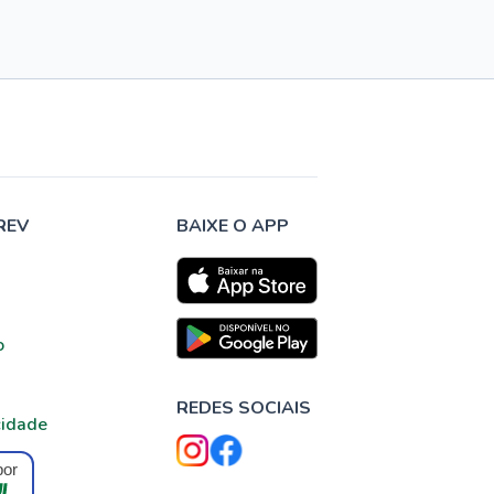
REV
BAIXE O APP
o
REDES SOCIAIS
cidade
por