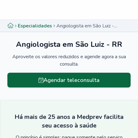
Menu lateral
Menu lateral
Especialidades
Angiologista em São Luiz - RR
Angiologista em São Luiz - RR
Aproveite os valores reduzidos e agende agora a sua
consulta.
Agendar teleconsulta
Há mais de 25 anos a Medprev facilita
seu acesso à saúde
O princípio é simples: pague somente pelo serviço