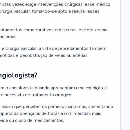
itas vezes exige intervenções cirúrgicas, esse médico
irurgia vascular, tornando-se apto a realizar esses
tratamentos como curativos em úlceras, escleroterapia
angiomas.
 e cirurgia vascular, a lista de procedimentos também
 carótidas e desobstrução de veias ou artérias
giologista?
ram o angiologista quando apresentam uma condição já
 necessita de tratamento cirúrgico.
co assim que perceber os primeiros sintomas, aumentando
ompleta da doença ou de tratá-la com medidas mais
 vida ou o uso de medicamentos.