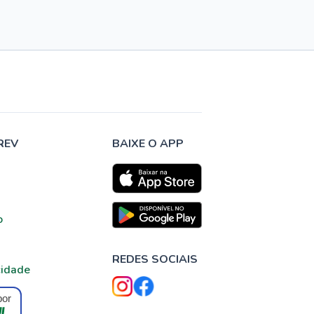
REV
BAIXE O APP
o
REDES SOCIAIS
cidade
por