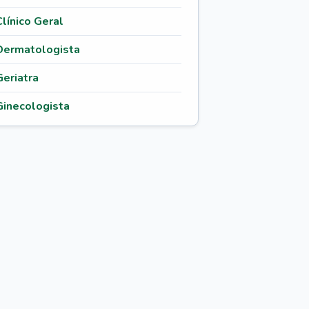
Clínico Geral
Dermatologista
Geriatra
Ginecologista