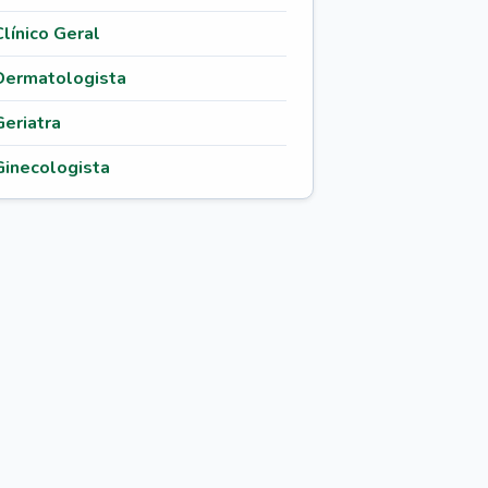
Clínico Geral
Dermatologista
Geriatra
Ginecologista