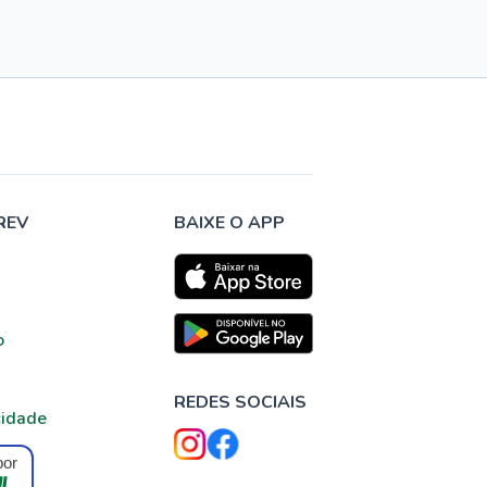
REV
BAIXE O APP
o
REDES SOCIAIS
cidade
por