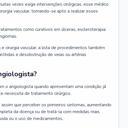
itas vezes exige intervenções cirúrgicas, esse médico
irurgia vascular, tornando-se apto a realizar esses
tratamentos como curativos em úlceras, escleroterapia
angiomas.
 e cirurgia vascular, a lista de procedimentos também
 carótidas e desobstrução de veias ou artérias
giologista?
ram o angiologista quando apresentam uma condição já
 necessita de tratamento cirúrgico.
co assim que perceber os primeiros sintomas, aumentando
ompleta da doença ou de tratá-la com medidas mais
 vida ou o uso de medicamentos.