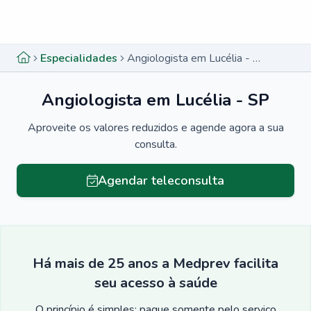
Menu lateral
Menu lateral
Especialidades
Angiologista em Lucélia - SP
Angiologista em Lucélia - SP
Aproveite os valores reduzidos e agende agora a sua
consulta.
Agendar teleconsulta
Há mais de 25 anos a Medprev facilita
seu acesso à saúde
O princípio é simples: pague somente pelo serviço