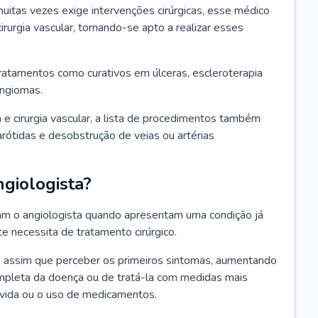
itas vezes exige intervenções cirúrgicas, esse médico
irurgia vascular, tornando-se apto a realizar esses
tratamentos como curativos em úlceras, escleroterapia
angiomas.
 e cirurgia vascular, a lista de procedimentos também
 carótidas e desobstrução de veias ou artérias
giologista?
ram o angiologista quando apresentam uma condição já
 necessita de tratamento cirúrgico.
co assim que perceber os primeiros sintomas, aumentando
ompleta da doença ou de tratá-la com medidas mais
 vida ou o uso de medicamentos.