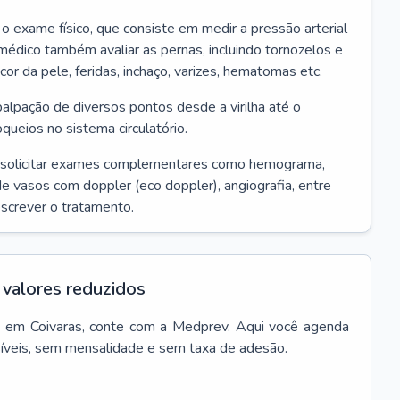
r o exame físico, que consiste em medir a pressão arterial
médico também avaliar as pernas, incluindo tornozelos e
 cor da pele, feridas, inchaço, varizes, hematomas etc.
palpação de diversos pontos desde a virilha até o
oqueios no sistema circulatório.
 solicitar exames complementares como hemograma,
 de vasos com doppler (eco doppler), angiografia, entre
escrever o tratamento.
valores reduzidos
a
em
Coivaras
, conte com a Medprev. Aqui você agenda
síveis, sem mensalidade e sem taxa de adesão.