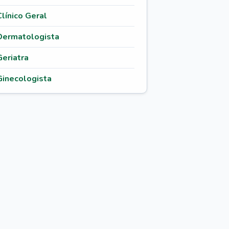
Clínico Geral
Dermatologista
Geriatra
Ginecologista