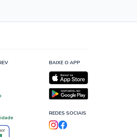
REV
BAIXE O APP
o
REDES SOCIAIS
cidade
por