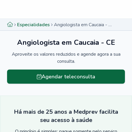
Menu lateral
Menu lateral
Especialidades
Angiologista em Caucaia - CE
Angiologista em Caucaia - CE
Aproveite os valores reduzidos e agende agora a sua
consulta.
Agendar teleconsulta
Há mais de 25 anos a Medprev facilita
seu acesso à saúde
O princípio é simples: pague somente pelo serviço