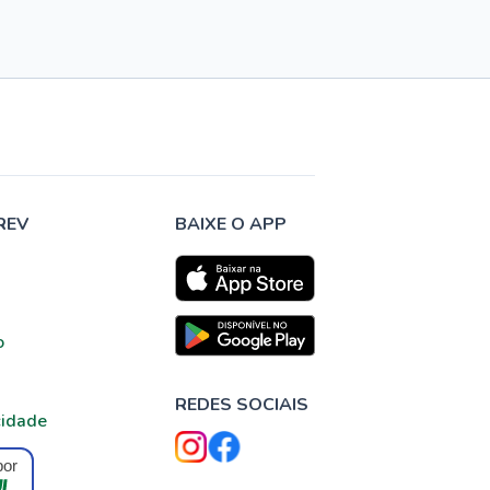
REV
BAIXE O APP
o
REDES SOCIAIS
cidade
por