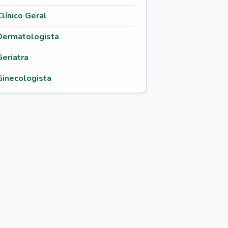
Clínico Geral
Dermatologista
Geriatra
Ginecologista