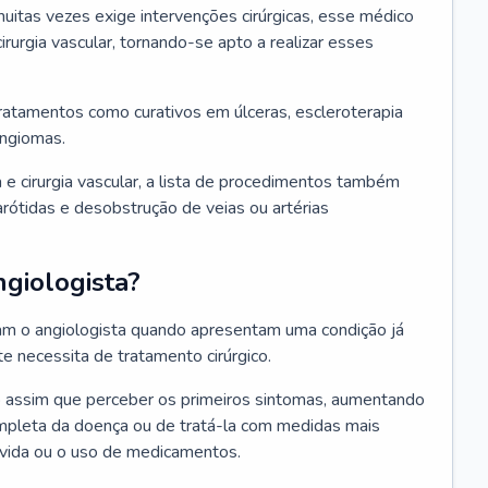
itas vezes exige intervenções cirúrgicas, esse médico
irurgia vascular, tornando-se apto a realizar esses
tratamentos como curativos em úlceras, escleroterapia
angiomas.
 e cirurgia vascular, a lista de procedimentos também
 carótidas e desobstrução de veias ou artérias
giologista?
ram o angiologista quando apresentam uma condição já
 necessita de tratamento cirúrgico.
co assim que perceber os primeiros sintomas, aumentando
ompleta da doença ou de tratá-la com medidas mais
 vida ou o uso de medicamentos.