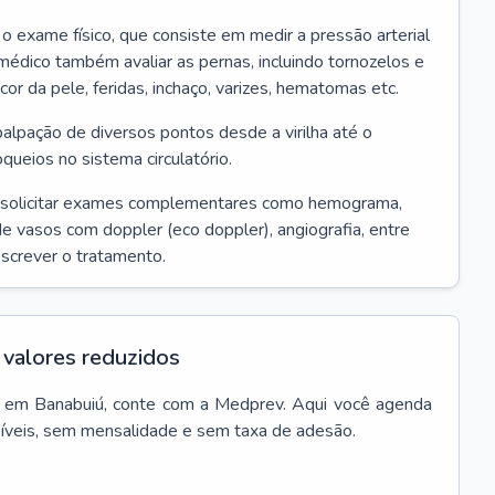
r o exame físico, que consiste em medir a pressão arterial
médico também avaliar as pernas, incluindo tornozelos e
 cor da pele, feridas, inchaço, varizes, hematomas etc.
palpação de diversos pontos desde a virilha até o
oqueios no sistema circulatório.
 solicitar exames complementares como hemograma,
 de vasos com doppler (eco doppler), angiografia, entre
escrever o tratamento.
valores reduzidos
em
Banabuiú
, conte com a Medprev. Aqui você agenda
síveis, sem mensalidade e sem taxa de adesão.