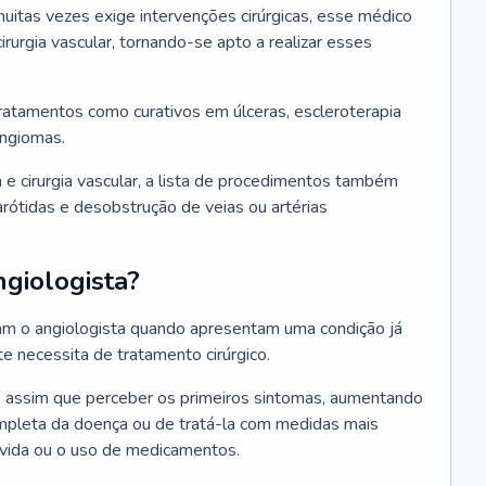
itas vezes exige intervenções cirúrgicas, esse médico
irurgia vascular, tornando-se apto a realizar esses
tratamentos como curativos em úlceras, escleroterapia
angiomas.
 e cirurgia vascular, a lista de procedimentos também
 carótidas e desobstrução de veias ou artérias
giologista?
ram o angiologista quando apresentam uma condição já
 necessita de tratamento cirúrgico.
co assim que perceber os primeiros sintomas, aumentando
ompleta da doença ou de tratá-la com medidas mais
 vida ou o uso de medicamentos.