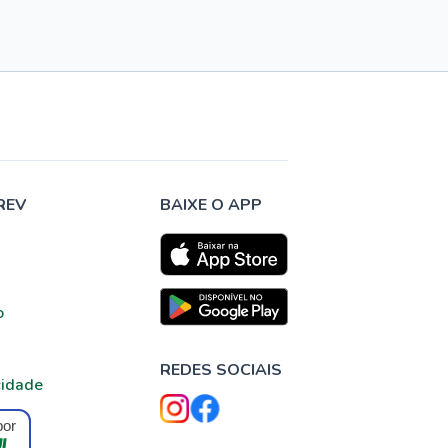
REV
BAIXE O APP
o
REDES SOCIAIS
cidade
por