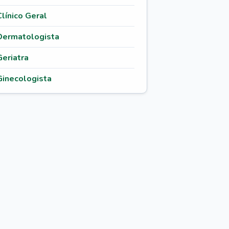
Clínico Geral
Dermatologista
Geriatra
Ginecologista