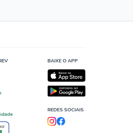
REV
BAIXE O APP
o
REDES SOCIAIS
cidade
por