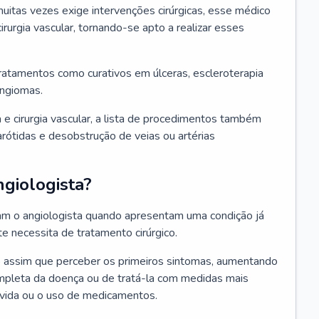
itas vezes exige intervenções cirúrgicas, esse médico
irurgia vascular, tornando-se apto a realizar esses
tratamentos como curativos em úlceras, escleroterapia
angiomas.
 e cirurgia vascular, a lista de procedimentos também
 carótidas e desobstrução de veias ou artérias
giologista?
ram o angiologista quando apresentam uma condição já
 necessita de tratamento cirúrgico.
co assim que perceber os primeiros sintomas, aumentando
ompleta da doença ou de tratá-la com medidas mais
 vida ou o uso de medicamentos.