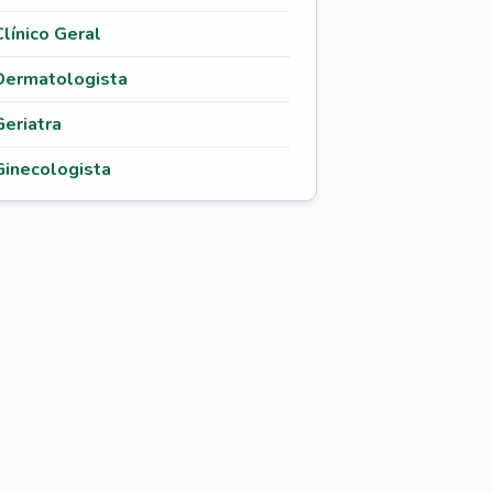
Clínico Geral
Dermatologista
Geriatra
Ginecologista