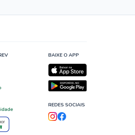
REV
BAIXE O APP
o
REDES SOCIAIS
cidade
por