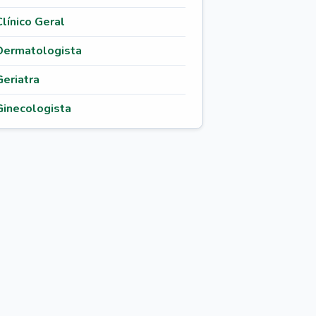
Clínico Geral
Dermatologista
Geriatra
Ginecologista