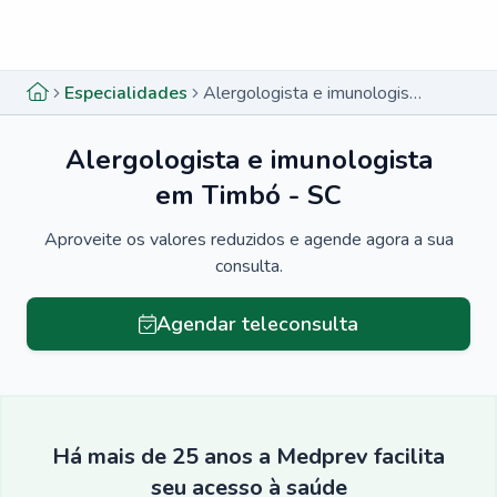
Menu lateral
Menu lateral
Especialidades
Alergologista e imunologista em Timbó - SC
Alergologista e imunologista
em Timbó - SC
Aproveite os valores reduzidos e agende agora a sua
consulta.
Agendar teleconsulta
Há mais de 25 anos a Medprev facilita
seu acesso à saúde