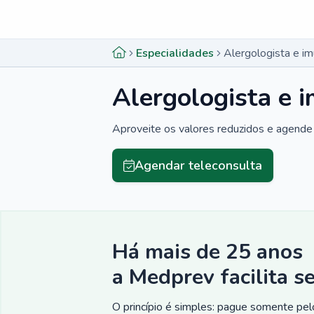
Menu lateral
Menu lateral
Especialidades
Alergologista e i
Alergologista e 
Aproveite os valores reduzidos e agende 
Agendar teleconsulta
Há mais de 25 anos
a Medprev facilita s
O princípio é simples: pague somente pelo