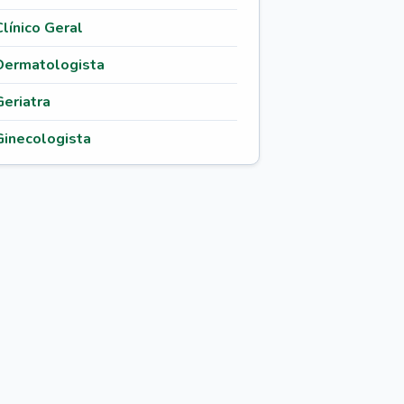
Clínico Geral
Dermatologista
Geriatra
Ginecologista