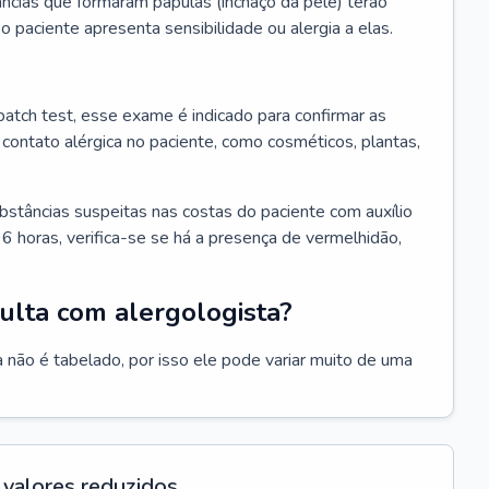
ncias que formaram pápulas (inchaço da pele) terão
 o paciente apresenta sensibilidade ou alergia a elas.
atch test, esse exame é indicado para confirmar as
contato alérgica no paciente, como cosméticos, plantas,
bstâncias suspeitas nas costas do paciente com auxílio
6 horas, verifica-se se há a presença de vermelhidão,
ulta com alergologista?
 não é tabelado, por isso ele pode variar muito de uma
valores reduzidos