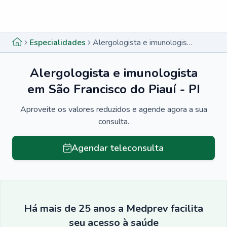
Menu lateral
Menu lateral
Especialidades
Alergologista e imunologista em São Francisco do Piauí - PI
Alergologista e imunologista
em São Francisco do Piauí - PI
Aproveite os valores reduzidos e agende agora a sua
consulta.
Agendar teleconsulta
Há mais de 25 anos a Medprev facilita
seu acesso à saúde