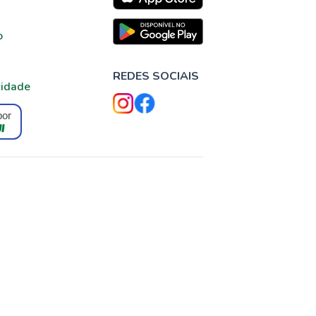
o
REDES SOCIAIS
cidade
por