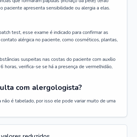
ncias que formaram pápulas (inchaço da pele) terão
 o paciente apresenta sensibilidade ou alergia a elas.
atch test, esse exame é indicado para confirmar as
contato alérgica no paciente, como cosméticos, plantas,
bstâncias suspeitas nas costas do paciente com auxílio
6 horas, verifica-se se há a presença de vermelhidão,
ulta com alergologista?
 não é tabelado, por isso ele pode variar muito de uma
valores reduzidos