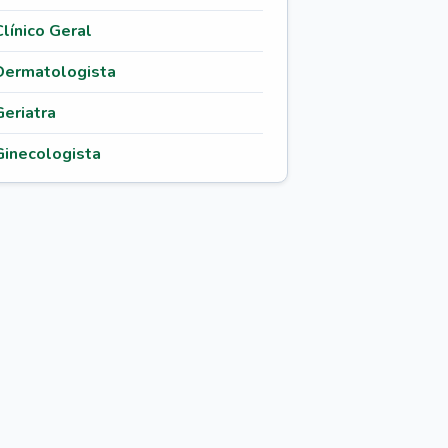
Clínico Geral
Dermatologista
Geriatra
Ginecologista