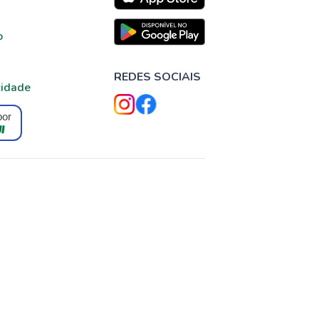
o
REDES SOCIAIS
cidade
por